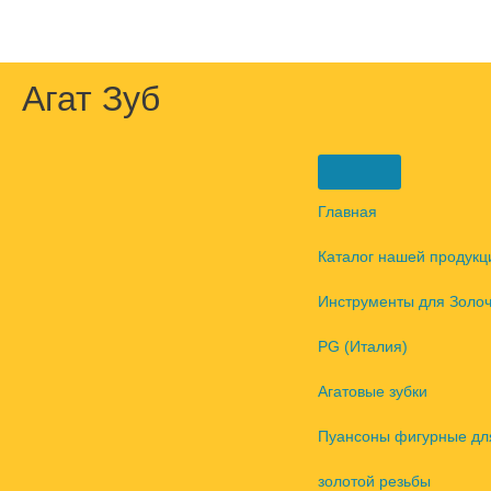
Перейти
к
содержимому
Агат Зуб
Главная
Каталог нашей продукц
Инструменты для Золо
PG (Италия)
Агатовые зубки
Пуансоны фигурные дл
золотой резьбы