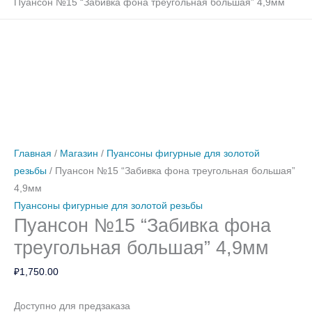
Пуансон №15 “Забивка фона треугольная большая” 4,9мм
Количество
Количество
Количество
Количество
товара
товара
товара
товара
Пуансон
Пуансон
Пуансон
Пуансон
№15
№25
№8
№11
“Забивка
“Верёвочка”
"Вытянутый
“Полукруг
фона
4,8мм
ромб"
с
Главная
/
Магазин
/
Пуансоны фигурные для золотой
треугольная
насечками”
резьбы
/ Пуансон №15 “Забивка фона треугольная большая”
большая”
5мм
4,9мм
4,9мм
Пуансоны фигурные для золотой резьбы
Пуансон №15 “Забивка фона
треугольная большая” 4,9мм
₽
1,750.00
Доступно для предзаказа