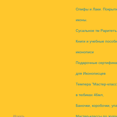
Олифы и Лаки. Покрыт
иконы.
Сусальное тм Раритетъ
Книги и учебные пособ
иконописи
Подарочные сертифика
для Иконописцев
Темпера "Мастер-класс
в тюбиках 46мл,
Баночки, коробочки, уп
Искать
Мастер-классы по золо