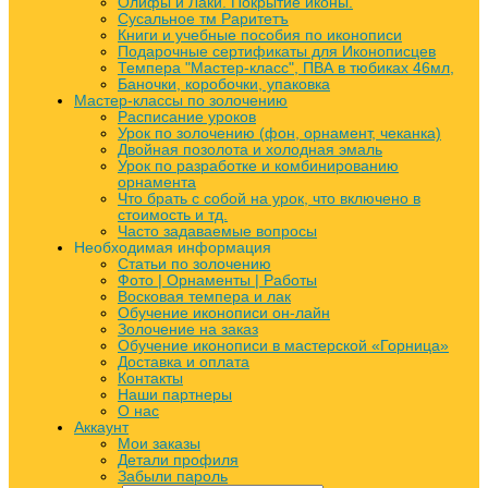
Олифы и Лаки. Покрытие иконы.
Сусальное тм Раритетъ
Книги и учебные пособия по иконописи
Подарочные сертификаты для Иконописцев
Темпера "Мастер-класс", ПВА в тюбиках 46мл,
Баночки, коробочки, упаковка
Мастер-классы по золочению
Расписание уроков
Урок по золочению (фон, орнамент, чеканка)
Двойная позолота и холодная эмаль
Урок по разработке и комбинированию
орнамента
Что брать с собой на урок, что включено в
стоимость и тд.
Часто задаваемые вопросы
Необходимая информация
Статьи по золочению
Фото | Орнаменты | Работы
Восковая темпера и лак
Обучение иконописи он-лайн
Золочение на заказ
Обучение иконописи в мастерской «Горница»
Доставка и оплата
Контакты
Наши партнеры
О нас
Аккаунт
Мои заказы
Детали профиля
Забыли пароль