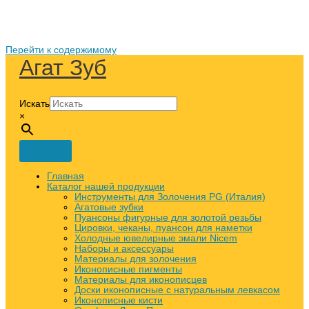
Перейти к содержимому
Агат Зуб
Искать
×
Главная
Каталог нашей продукции
Инструменты для Золочения PG (Италия)
Агатовые зубки
Пуансоны фигурные для золотой резьбы
Цировки, чеканы, пуансон для наметки
Холодные ювелирные эмали Nicem
Наборы и аксессуары
Материалы для золочения
Иконописные пигменты
Материалы для иконописцев
Доски иконописные с натуральным левкасом
Иконописные кисти