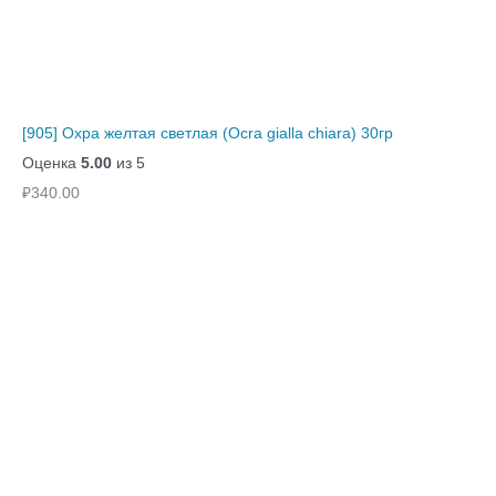
[905] Охра желтая светлая (Ocra gialla chiara) 30гр
Оценка
5.00
из 5
₽
340.00