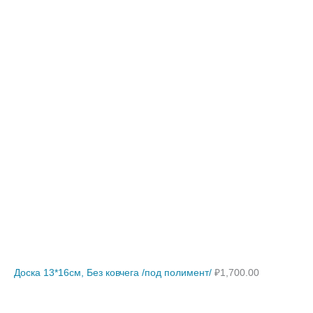
Доска 13*16см, Без ковчега /под полимент/
₽
1,700.00