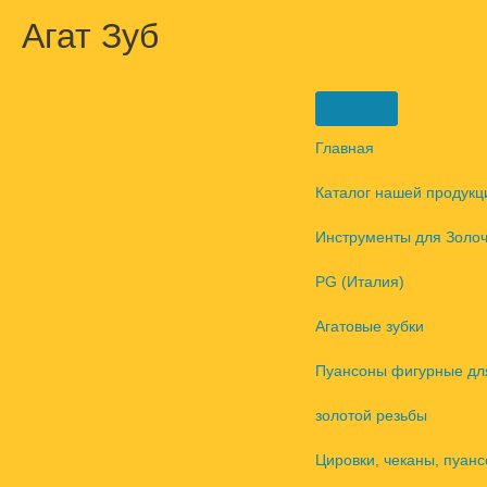
Перейти
Агат Зуб
к
содержимому
Главная
Каталог нашей продукц
Инструменты для Золо
PG (Италия)
Агатовые зубки
Пуансоны фигурные дл
золотой резьбы
Цировки, чеканы, пуанс