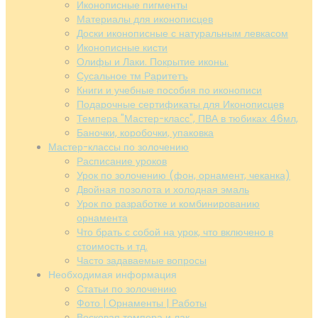
Иконописные пигменты
Материалы для иконописцев
Доски иконописные с натуральным левкасом
Иконописные кисти
Олифы и Лаки. Покрытие иконы.
Сусальное тм Раритетъ
Книги и учебные пособия по иконописи
Подарочные сертификаты для Иконописцев
Темпера "Мастер-класс", ПВА в тюбиках 46мл,
Баночки, коробочки, упаковка
Мастер-классы по золочению
Расписание уроков
Урок по золочению (фон, орнамент, чеканка)
Двойная позолота и холодная эмаль
Урок по разработке и комбинированию
орнамента
Что брать с собой на урок, что включено в
стоимость и тд.
Часто задаваемые вопросы
Необходимая информация
Статьи по золочению
Фото | Орнаменты | Работы
Восковая темпера и лак