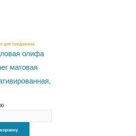
я
вированная,
о для предзаказа
ловая олифа
er матовая
ативированная,
00
 корзину