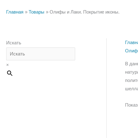
Главная
Товары
Олифы и Лаки. Покрытие иконы.
Главн
Искать
Олифы
В дан
×
натур
полит
шелла
Показ