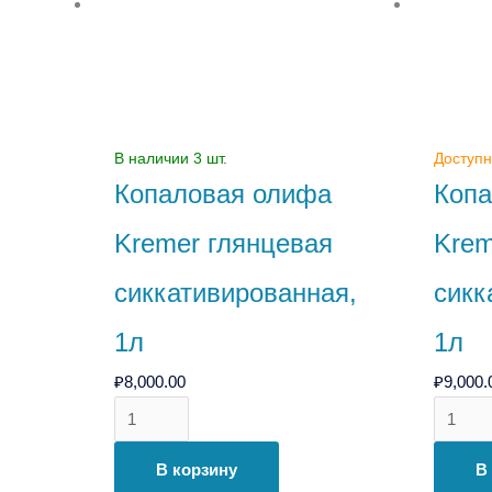
глянцевая
матова
сиккативированная,
сиккати
1л
1л
В наличии 3 шт.
Доступн
Копаловая олифа
Копа
Kremer глянцевая
Krem
сиккативированная,
сикк
1л
1л
₽
8,000.00
₽
9,000.
В корзину
В