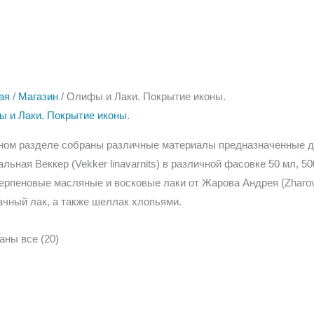
ая
/
Магазин
/ Олифы и Лаки. Покрытие иконы.
 и Лаки. Покрытие иконы.
ном разделе собраны различные материалы предназначенные д
альная Веккер (Vekker linavarnits) в различной фасовке 50 мл, 5
ерпеновые масляные и восковые лаки от Жарова Андрея (Zharovs
чный лак, а также шеллак хлопьями.
Количество
Количе
аны все (20)
товара
товара
Копаловая
Копало
олифа
олифа
Kremer
Kremer