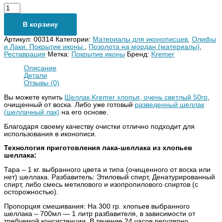
В корзину
Артикул:
00314
Категории:
Материалы для иконописцев
,
Олифы
и Лаки. Покрытие иконы.
,
Позолота на мордан (материалы)
,
Реставрация
Метка:
Покрытие иконы
Бренд:
Kremer
Описание
Детали
Отзывы (0)
Вы можете купить
Шеллак Kremer хлопья, очень светлый 50гр
,
очищенный от воска. Либо уже готовый
разведенный шеллак
(шеллачный лак)
на его основе.
Благодаря своему качеству очистки отлично подходит для
использования в иконописи.
Технология приготовления лака-шеллака из хлопьев
шеллака:
Тара – 1 кг. выбранного цвета и типа (очищенного от воска или
нет) шеллака. Разбавитель: Этиловый спирт, Денатурированный
спирт, либо смесь метилового и изопропилового спиртов (с
осторожностью).
Пропорция смешивания: На 300 гр. хлопьев выбранного
шеллака – 700мл — 1 литр разбавителя, в зависимости от
требуемой консистенции. В течение 24 часов регулярно