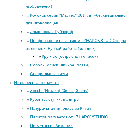
изображения)
Колонок серии "Мастер" 301Т, в тубе, специально
для иконописцев
Лампензели Рублефф
Профессиональные кисти «ZHAROVSTUDIO» для
иконописи. Ручной работы (колонок)
Круглые (острые для описей)
Соболь (описи, личное, плави)
Специальные кисти
Иконописные пигменты
Zecchi (Италия) /Зеччи, Зекки/
Куранты, ступки, палитры
Натуральная киноварь из Китая
Палитра пигментов от «ZHAROVSTUDIO»
Пигменты из Армении