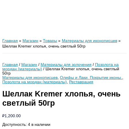
Главная
Магазин
Товары
Материалы для иконописцев
Шеллак Kremer хлопья, очень светлый 50гр
Главная
/
Магазин
/
Материалы для золочения
/
Позолота на
мордан (материалы)
/ Шеллак Kremer хлопья, очень светлый
50гр
Материалы для иконописцев
,
Олифы и Лаки. Покрытие иконы.
,
Позолота на мордан (материалы)
,
Реставрация
Шеллак Kremer хлопья, очень
светлый 50гр
₽
1,200.00
Доступность:
4 в наличии