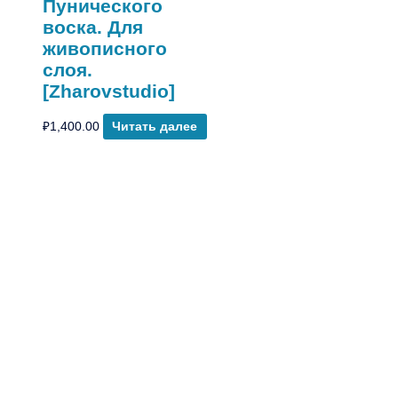
Пунического
воска. Для
живописного
слоя.
[Zharovstudio]
₽
1,400.00
Читать далее