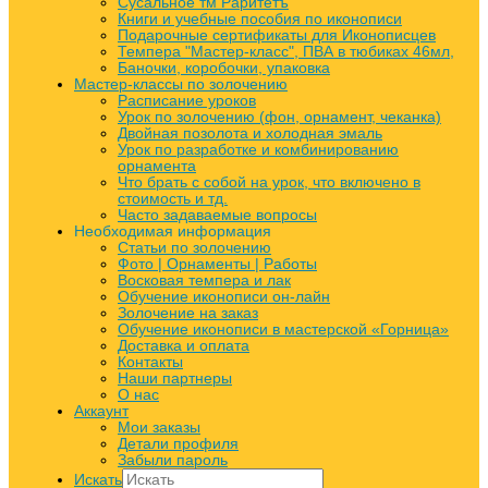
Сусальное тм Раритетъ
Книги и учебные пособия по иконописи
Подарочные сертификаты для Иконописцев
Темпера "Мастер-класс", ПВА в тюбиках 46мл,
Баночки, коробочки, упаковка
Мастер-классы по золочению
Расписание уроков
Урок по золочению (фон, орнамент, чеканка)
Двойная позолота и холодная эмаль
Урок по разработке и комбинированию
орнамента
Что брать с собой на урок, что включено в
стоимость и тд.
Часто задаваемые вопросы
Необходимая информация
Статьи по золочению
Фото | Орнаменты | Работы
Восковая темпера и лак
Обучение иконописи он-лайн
Золочение на заказ
Обучение иконописи в мастерской «Горница»
Доставка и оплата
Контакты
Наши партнеры
О нас
Аккаунт
Мои заказы
Детали профиля
Забыли пароль
Искать