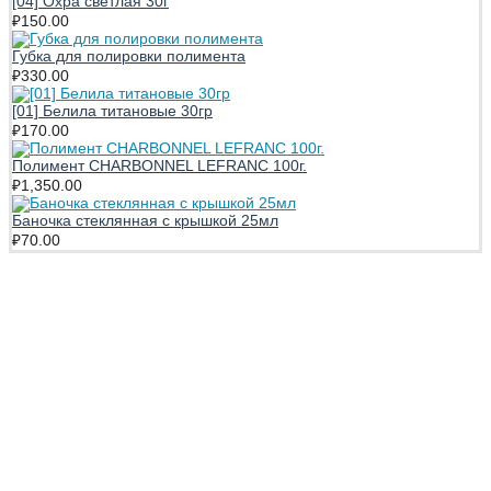
[04] Охра светлая 30г
₽
150.00
Губка для полировки полимента
₽
330.00
[01] Белила титановые 30гр
₽
170.00
Полимент CHARBONNEL LEFRANC 100г.
₽
1,350.00
Баночка стеклянная с крышкой 25мл
₽
70.00