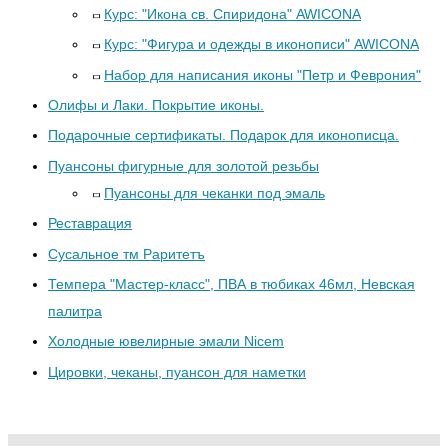
Курс: "Икона св. Спиридона" AWICONA
Курс: "Фигура и одежды в иконописи" AWICONA
Набор для написания иконы "Петр и Феврония"
Олифы и Лаки. Покрытие иконы.
Подарочные сертификаты. Подарок для иконописца.
Пуансоны фигурные для золотой резьбы
Пуансоны для чеканки под эмаль
Реставрация
Сусальное тм Раритетъ
Темпера "Мастер-класс", ПВА в тюбиках 46мл, Невская
палитра
Холодные ювелирные эмали Nicem
Цировки, чеканы, пуансон для наметки