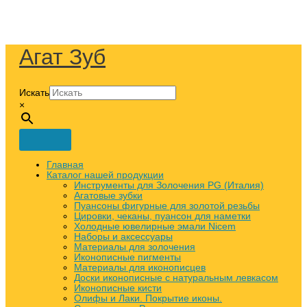
Перейти
Количество
Количество
Количество
к
товара
товара
товара
содержимому
Шеллак
Шеллак
Твореное
Kremer
Kremer
золото
хлопья,
спиртовой
Желтое
Агат Зуб
очень
прозрачный
(из
светлый
,
10
50гр
очень
листов)
светлый
Искать
50гр
×
Главная
Каталог нашей продукции
Инструменты для Золочения PG (Италия)
Агатовые зубки
Пуансоны фигурные для золотой резьбы
Цировки, чеканы, пуансон для наметки
Холодные ювелирные эмали Nicem
Наборы и аксессуары
Материалы для золочения
Иконописные пигменты
Материалы для иконописцев
Доски иконописные с натуральным левкасом
Иконописные кисти
Олифы и Лаки. Покрытие иконы.