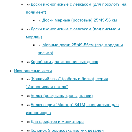
Доски иконописные с левкасом (для позолоты на
полимент)
Доски мерные (ростовые) 25*49-56 см
Доски иконописные с левкасом (под письмо и
мордан)
Мерные доски 25*49-56см (под мордан и
письмо)
Коробочки для иконописных досок
Иконописные кисти
"Кошачий язык" (соболь и белка), серия
"Иконописная школа"
Белка (роскрышь, фоны, плави)
Белка серии “Мастер” 341М, специально для
иконописцев
Для шрифтов и миниатюры
Колонок (прорисовка мелких деталей