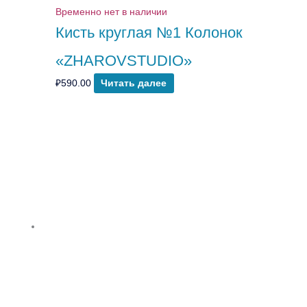
Временно нет в наличии
Кисть круглая №1 Колонок
«ZHAROVSTUDIO»
₽
590.00
Читать далее
Количество
товара
Кисть
круглая
№2
Колонок
«ZHAROVSTUDIO»