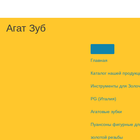
Перейти
к
содержимому
Агат Зуб
Главная
Каталог нашей продукц
Инструменты для Золо
PG (Италия)
Агатовые зубки
Пуансоны фигурные дл
золотой резьбы