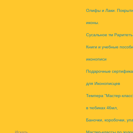
Олифы и Лаки. Покрыт
иконы.
Сусальное тм Раритетъ
Книги и учебные пособ
иконописи
Подарочные сертифика
для Иконописцев
Темпера "Мастер-класс
в тюбиках 46мл,
Баночки, коробочки, уп
Искать
Мастер-классы по золо