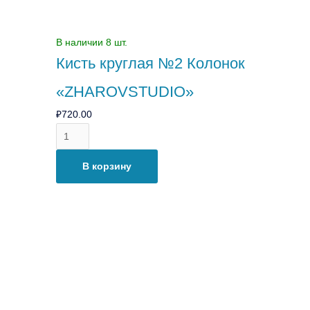
В наличии 8 шт.
Кисть круглая №2 Колонок
«ZHAROVSTUDIO»
₽
720.00
В корзину
Количество
товара
Кисть
круглая
№3
Колонок