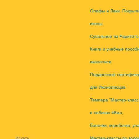
Олифы и Лаки. Покрыт
иконы.
Сусальное тм Раритетъ
Книги и учебные пособ
иконописи
Подарочные сертифика
для Иконописцев
Темпера "Мастер-класс
в тюбиках 46мл,
Баночки, коробочки, уп
Искать
Мастер-классы по золо