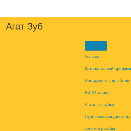
Перейти
к
содержимому
Агат Зуб
Главная
Каталог нашей продукц
Инструменты для Золо
PG (Италия)
Агатовые зубки
Пуансоны фигурные дл
золотой резьбы