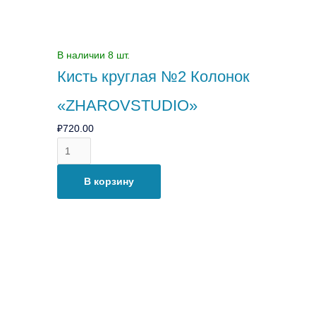
В наличии 8 шт.
Кисть круглая №2 Колонок
«ZHAROVSTUDIO»
₽
720.00
В корзину
Количество
товара
Кисть
круглая
№3