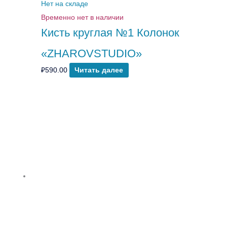
Нет на складе
Временно нет в наличии
Кисть круглая №1 Колонок
«ZHAROVSTUDIO»
₽
590.00
Читать далее
Количество
товара
Кисть
круглая
№2
Колонок
«ZHAROVSTUDIO»