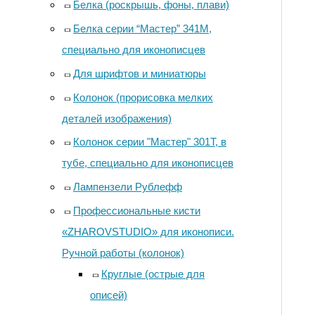
Белка (роскрышь, фоны, плави)
Белка серии “Мастер” 341М,
специально для иконописцев
Для шрифтов и миниатюры
Колонок (прорисовка мелких
деталей изображения)
Колонок серии "Мастер" 301Т, в
тубе, специально для иконописцев
Лампензели Рублефф
Профессиональные кисти
«ZHAROVSTUDIO» для иконописи.
Ручной работы (колонок)
Круглые (острые для
описей)