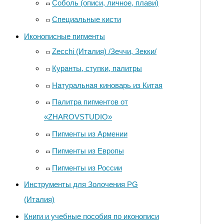
Соболь (описи, личное, плави)
Специальные кисти
Иконописные пигменты
Zecchi (Италия) /Зеччи, Зекки/
Куранты, ступки, палитры
Натуральная киноварь из Китая
Палитра пигментов от
«ZHAROVSTUDIO»
Пигменты из Армении
Пигменты из Европы
Пигменты из России
Инструменты для Золочения PG
(Италия)
Книги и учебные пособия по иконописи