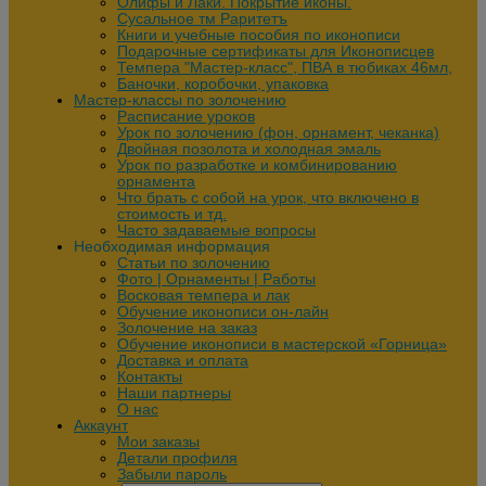
Олифы и Лаки. Покрытие иконы.
Сусальное тм Раритетъ
Книги и учебные пособия по иконописи
Подарочные сертификаты для Иконописцев
Темпера "Мастер-класс", ПВА в тюбиках 46мл,
Баночки, коробочки, упаковка
Мастер-классы по золочению
Расписание уроков
Урок по золочению (фон, орнамент, чеканка)
Двойная позолота и холодная эмаль
Урок по разработке и комбинированию
орнамента
Что брать с собой на урок, что включено в
стоимость и тд.
Часто задаваемые вопросы
Необходимая информация
Статьи по золочению
Фото | Орнаменты | Работы
Восковая темпера и лак
Обучение иконописи он-лайн
Золочение на заказ
Обучение иконописи в мастерской «Горница»
Доставка и оплата
Контакты
Наши партнеры
О нас
Аккаунт
Мои заказы
Детали профиля
Забыли пароль