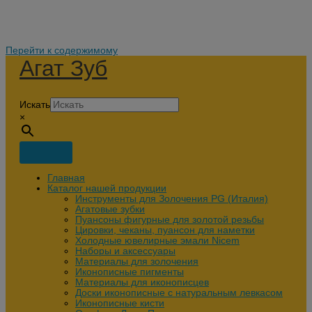
Перейти к содержимому
Агат Зуб
Искать
×
Главная
Каталог нашей продукции
Инструменты для Золочения PG (Италия)
Агатовые зубки
Пуансоны фигурные для золотой резьбы
Цировки, чеканы, пуансон для наметки
Холодные ювелирные эмали Nicem
Наборы и аксессуары
Материалы для золочения
Иконописные пигменты
Материалы для иконописцев
Доски иконописные с натуральным левкасом
Иконописные кисти