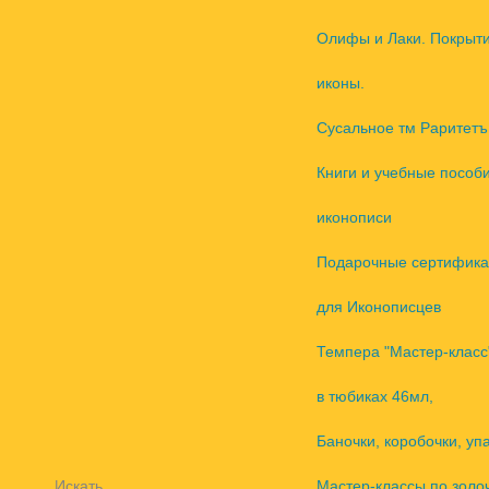
Олифы и Лаки. Покрыт
иконы.
Сусальное тм Раритетъ
Книги и учебные пособ
иконописи
Подарочные сертифика
для Иконописцев
Темпера "Мастер-класс
в тюбиках 46мл,
Баночки, коробочки, уп
Искать
Мастер-классы по золо