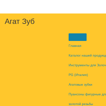
Перейти
к
содержимому
Агат Зуб
Главная
Каталог нашей продукц
Инструменты для Золо
PG (Италия)
Агатовые зубки
Пуансоны фигурные дл
золотой резьбы