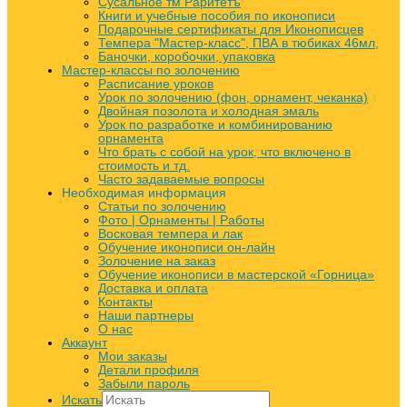
Сусальное тм Раритетъ
Книги и учебные пособия по иконописи
Подарочные сертификаты для Иконописцев
Темпера "Мастер-класс", ПВА в тюбиках 46мл,
Баночки, коробочки, упаковка
Мастер-классы по золочению
Расписание уроков
Урок по золочению (фон, орнамент, чеканка)
Двойная позолота и холодная эмаль
Урок по разработке и комбинированию
орнамента
Что брать с собой на урок, что включено в
стоимость и тд.
Часто задаваемые вопросы
Необходимая информация
Статьи по золочению
Фото | Орнаменты | Работы
Восковая темпера и лак
Обучение иконописи он-лайн
Золочение на заказ
Обучение иконописи в мастерской «Горница»
Доставка и оплата
Контакты
Наши партнеры
О нас
Аккаунт
Мои заказы
Детали профиля
Забыли пароль
Искать