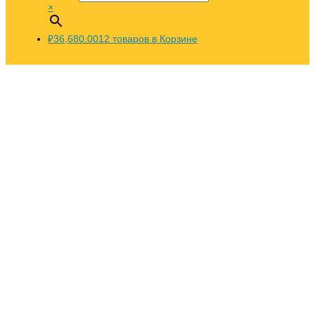
×
₽36,680.00
12
товаров в Корзине