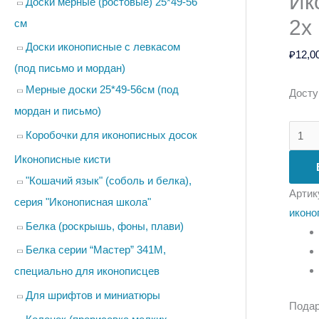
Ик
Доски мерные (ростовые) 25*49-56
2х 
см
Доски иконописные с левкасом
₽
12,0
(под письмо и мордан)
Мерные доски 25*49-56см (под
Досту
мордан и письмо)
Коробочки для иконописных досок
Иконописные кисти
"Кошачий язык" (соболь и белка),
Артик
серия "Иконописная школа"
иконо
Белка (роскрышь, фоны, плави)
Белка серии “Мастер” 341М,
специально для иконописцев
Для шрифтов и миниатюры
Подар