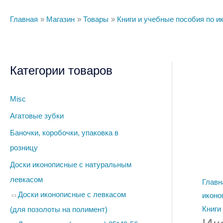
Главная
Магазин
Товары
Книги и учебные пособия по и
Категории товаров
Колич
товар
Икон
Misc
Псков
Агатовые зубки
(комп
Баночки, коробочки, упаковка в
из
розницу
2х
книг)
Доски иконописные с натуральным
левкасом
Главн
Доски иконописные с левкасом
иконо
Книги
(для позолоты на полимент)