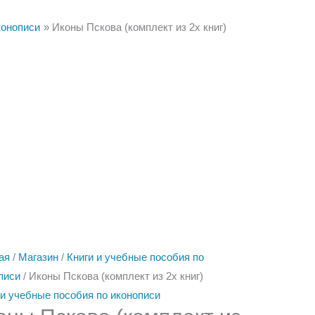
конописи
Иконы Пскова (комплект из 2х книг)
ество
Количество
Количество
Количество
а
товара
товара
товара
ы
Иконы-
Альбом
Ступени
а
таблетки
иконописных
мастерства.
лект
Великого
работ
Реставрация
Новгорода.
мастерской
из
Софийские
Жаровых
Рублевского
святцы.
/
музея.
Энкаустика,
Каталог
ая
/
Магазин
/
Книги и учебные пособия по
Восковая
икон.
писи
/ Иконы Пскова (комплект из 2х книг)
темпера
 и учебные пособия по иконописи
/