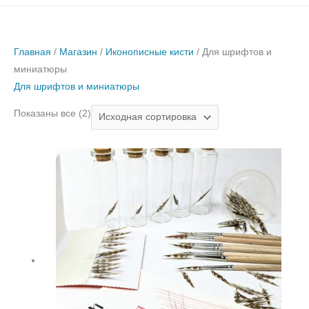
Главная
/
Магазин
/
Иконописные кисти
/ Для шрифтов и
миниатюры
Для шрифтов и миниатюры
Показаны все (2)
Количество
товара
Перышко
вальдшнепа
(для
шрифтов
и
миниатюры)
(С