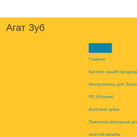
Перейти
к
содержимому
Агат Зуб
Главная
Каталог нашей продукц
Инструменты для Золо
PG (Италия)
Агатовые зубки
Пуансоны фигурные дл
золотой резьбы