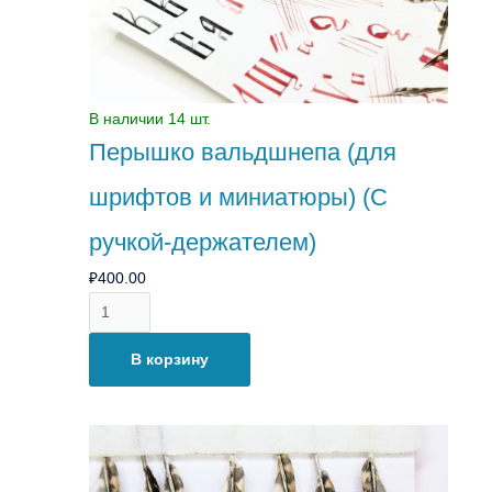
ручкой-
держателем)
В наличии 14 шт.
Перышко вальдшнепа (для
шрифтов и миниатюры) (С
ручкой-держателем)
₽
400.00
В корзину
Количество
товара