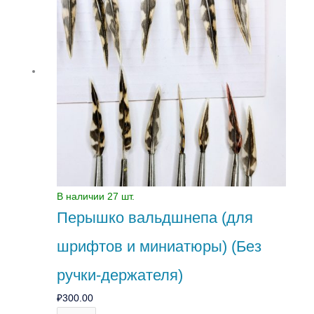
Перышко
вальдшнепа
(для
шрифтов
и
миниатюры)
(Без
ручки-
держателя)
В наличии 27 шт.
Перышко вальдшнепа (для
шрифтов и миниатюры) (Без
ручки-держателя)
₽
300.00