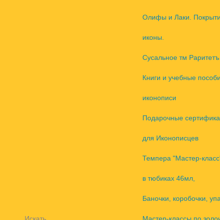
Олифы и Лаки. Покрыт
иконы.
Сусальное тм Раритетъ
Книги и учебные пособ
иконописи
Подарочные сертифика
для Иконописцев
Темпера "Мастер-класс
в тюбиках 46мл,
Баночки, коробочки, уп
Искать
Мастер-классы по золо