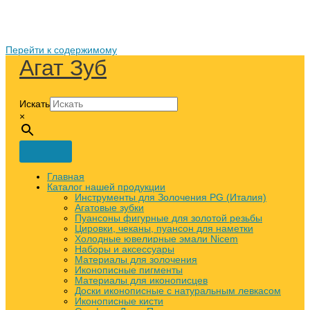
Перейти к содержимому
Агат Зуб
Искать
×
Главная
Каталог нашей продукции
Инструменты для Золочения PG (Италия)
Агатовые зубки
Пуансоны фигурные для золотой резьбы
Цировки, чеканы, пуансон для наметки
Холодные ювелирные эмали Nicem
Наборы и аксессуары
Материалы для золочения
Иконописные пигменты
Материалы для иконописцев
Доски иконописные с натуральным левкасом
Иконописные кисти