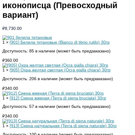
иконописца (Превосходный
вариант)
₽
8,730.00
1 ×
[901] Белила титановые (Bianco di titnio rutilo) 30гр
Доступность:
85 в наличии (может быть предзаказано)
₽
360.00
1 ×
[905] Охра желтая светлая (Ocra gialla chiara) 30гр
Доступность:
206 в наличии (может быть предзаказано)
₽
340.00
1 ×
[912] Сиена жженая (Terra di siena bruciata) 30гр
Доступность:
57 в наличии (может быть предзаказано)
₽
340.00
1 ×
[913] Сиена натуральная (Terra di siena naturale) 30гр
Доступность:
100 в наличии (может быть предзаказано)