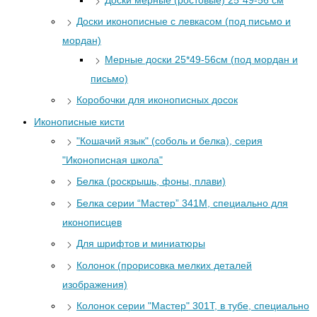
Доски мерные (ростовые) 25*49-56 см
Доски иконописные с левкасом (под письмо и
мордан)
Мерные доски 25*49-56см (под мордан и
письмо)
Коробочки для иконописных досок
Иконописные кисти
"Кошачий язык" (соболь и белка), серия
"Иконописная школа"
Белка (роскрышь, фоны, плави)
Белка серии “Мастер” 341М, специально для
иконописцев
Для шрифтов и миниатюры
Колонок (прорисовка мелких деталей
изображения)
Колонок серии "Мастер" 301Т, в тубе, специально