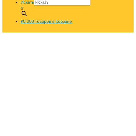
Искать
×
₽0.00
0
товаров в Корзине