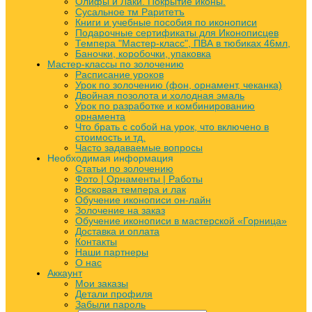
Олифы и Лаки. Покрытие иконы.
Сусальное тм Раритетъ
Книги и учебные пособия по иконописи
Подарочные сертификаты для Иконописцев
Темпера "Мастер-класс", ПВА в тюбиках 46мл,
Баночки, коробочки, упаковка
Мастер-классы по золочению
Расписание уроков
Урок по золочению (фон, орнамент, чеканка)
Двойная позолота и холодная эмаль
Урок по разработке и комбинированию
орнамента
Что брать с собой на урок, что включено в
стоимость и тд.
Часто задаваемые вопросы
Необходимая информация
Статьи по золочению
Фото | Орнаменты | Работы
Восковая темпера и лак
Обучение иконописи он-лайн
Золочение на заказ
Обучение иконописи в мастерской «Горница»
Доставка и оплата
Контакты
Наши партнеры
О нас
Аккаунт
Мои заказы
Детали профиля
Забыли пароль