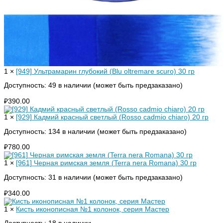
1 ×
[949] Ультрамарин глубокий (Blu oltremare scuro) 30 гр
Доступность:
49 в наличии (может быть предзаказано)
₽
390.00
1 ×
[929] Кадмий красный светлый (Rosso cadmio chiaro) 20 гр
Доступность:
134 в наличии (может быть предзаказано)
₽
780.00
1 ×
[961] Черная римская земля (Terra nera Romana) 30 гр
Доступность:
31 в наличии (может быть предзаказано)
₽
340.00
1 ×
Кисть иконописная №1 колонок, серия Мастер