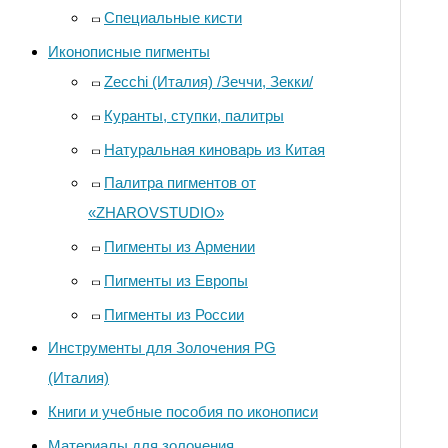
Специальные кисти
Иконописные пигменты
Zecchi (Италия) /Зеччи, Зекки/
Куранты, ступки, палитры
Натуральная киноварь из Китая
Палитра пигментов от
«ZHAROVSTUDIO»
Пигменты из Армении
Пигменты из Европы
Пигменты из России
Инструменты для Золочения PG
(Италия)
Книги и учебные пособия по иконописи
Материалы для золочения