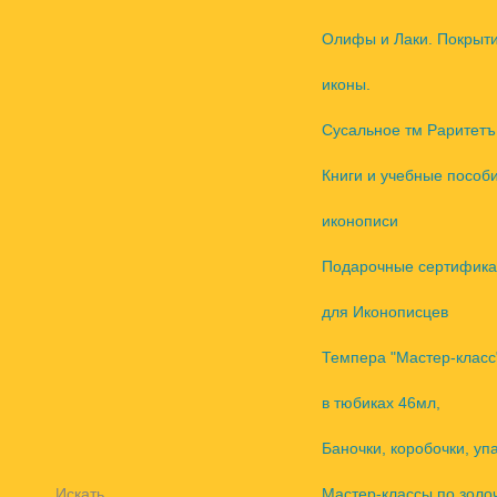
Олифы и Лаки. Покрыт
иконы.
Сусальное тм Раритетъ
Книги и учебные пособ
иконописи
Подарочные сертифика
для Иконописцев
Темпера "Мастер-класс
в тюбиках 46мл,
Баночки, коробочки, уп
Искать
Мастер-классы по золо