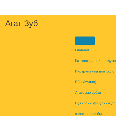
Перейти
к
содержимому
Агат Зуб
Главная
Каталог нашей продукц
Инструменты для Золо
PG (Италия)
Агатовые зубки
Пуансоны фигурные дл
золотой резьбы