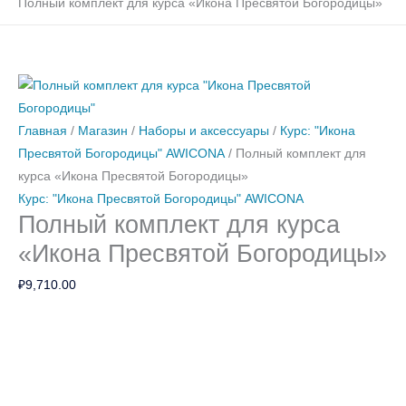
Полный комплект для курса «Икона Пресвятой Богородицы»
Количество
Количество
Количество
Количество
товара
товара
товара
товара
Полный
Кисть
[04]
[919]
Главная
/
Магазин
/
Наборы и аксессуары
/
Курс: "Икона
комплект
колонок
Охра
Охра
Пресвятой Богородицы" AWICONA
/ Полный комплект для
для
№2
светлая
красная
курса «Икона Пресвятой Богородицы»
курса
круглая
30г
(Ocra
Курс: "Икона Пресвятой Богородицы" AWICONA
Полный комплект для курса
"Икона
rossa
Пресвятой
sinopia)
«Икона Пресвятой Богородицы»
Богородицы"
30гр
₽
9,710.00