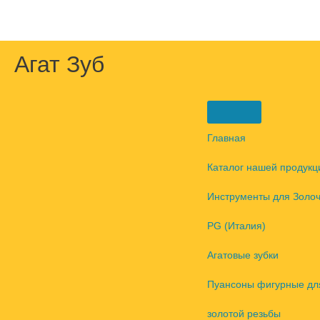
Перейти
к
содержимому
Агат Зуб
Главная
Каталог нашей продукц
Инструменты для Золо
PG (Италия)
Агатовые зубки
Пуансоны фигурные дл
золотой резьбы