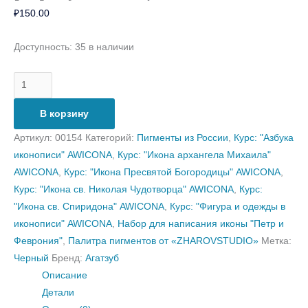
₽
150.00
Доступность:
35 в наличии
В корзину
Артикул:
00154
Категорий:
Пигменты из России
,
Курс: "Азбука
иконописи" AWICONA
,
Курс: "Икона архангела Михаила"
AWICONA
,
Курс: "Икона Пресвятой Богородицы" AWICONA
,
Курс: "Икона св. Николая Чудотворца" AWICONA
,
Курс:
"Икона св. Спиридона" AWICONA
,
Курс: "Фигура и одежды в
иконописи" AWICONA
,
Набор для написания иконы "Петр и
Феврония"
,
Палитра пигментов от «ZHAROVSTUDIO»
Метка:
Черный
Бренд:
Агатзуб
Описание
Детали