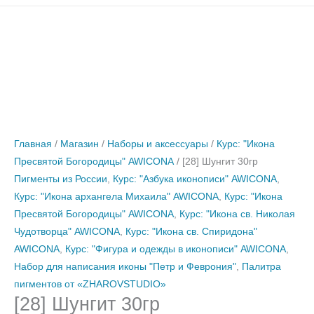
Количество
Количество
Количество
Количество
Количество
Количество
Количество
товара
товара
товара
товара
товара
товара
товара
[28]
[958]
[959]
[960]
[17]
[20]
[14]
Шунгит
Черный
Черный
Черный
Оксид
Ультрамарин
Малахит
30гр
марганец
марс
виноград
хрома
30гр
20гр
(Nero
(Nero
(Nero
30гр
Главная
/
Магазин
/
Наборы и аксессуары
/
Курс: "Икона
di
di
di
Пресвятой Богородицы" AWICONA
/ [28] Шунгит 30гр
manganese)
marte)
vite)
Пигменты из России
,
Курс: "Азбука иконописи" AWICONA
,
30гр
30гр
30гр
Курс: "Икона архангела Михаила" AWICONA
,
Курс: "Икона
Пресвятой Богородицы" AWICONA
,
Курс: "Икона св. Николая
Чудотворца" AWICONA
,
Курс: "Икона св. Спиридона"
AWICONA
,
Курс: "Фигура и одежды в иконописи" AWICONA
,
Набор для написания иконы "Петр и Феврония"
,
Палитра
пигментов от «ZHAROVSTUDIO»
[28] Шунгит 30гр