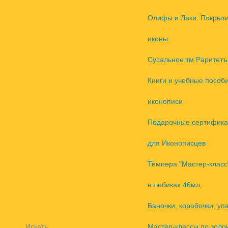
Олифы и Лаки. Покрыт
иконы.
Сусальное тм Раритетъ
Книги и учебные пособ
иконописи
Подарочные сертифика
для Иконописцев
Темпера "Мастер-класс
в тюбиках 46мл,
Баночки, коробочки, уп
Искать
Мастер-классы по золо