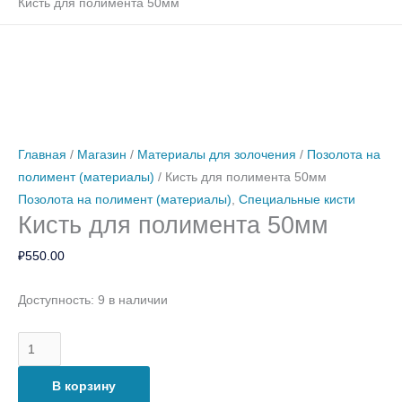
Кисть для полимента 50мм
Количество
Количество
Количество
Количество
товара
товара
товара
товара
Кисть
Кисть
2
Набор
для
для
листа
лампензелей
Главная
/
Магазин
/
Материалы для золочения
/
Позолота на
полимента
полимента
желтое
(90
полимент (материалы)
/ Кисть для полимента 50мм
50мм
20мм
1,25
мм,
Позолота на полимент (материалы)
,
Специальные кисти
Кисть для полимента 50мм
65
мм,
₽
550.00
37
мм),
Доступность:
9 в наличии
синтетика,
PG
В корзину