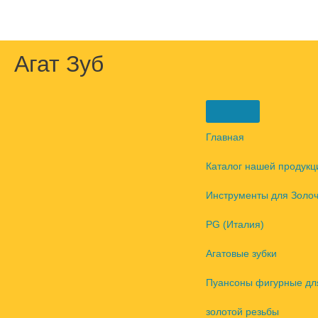
Перейти
к
содержимому
Агат Зуб
Главная
Каталог нашей продукц
Инструменты для Золо
PG (Италия)
Агатовые зубки
Пуансоны фигурные дл
золотой резьбы