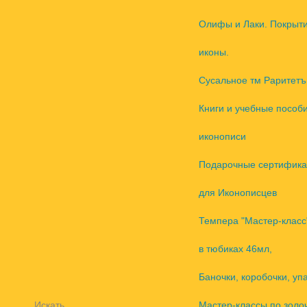
Олифы и Лаки. Покрыт
иконы.
Сусальное тм Раритетъ
Книги и учебные пособ
иконописи
Подарочные сертифика
для Иконописцев
Темпера "Мастер-класс
в тюбиках 46мл,
Баночки, коробочки, уп
Искать
Мастер-классы по золо