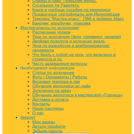
Олифы и Лаки. Покрытие иконы.
Сусальное тм Раритетъ
Книги и учебные пособия по иконописи
Подарочные сертификаты для Иконописцев
Темпера "Мастер-класс", ПВА в тюбиках 46мл,
Баночки, коробочки, упаковка
Мастер-классы по золочению
Расписание уроков
Урок по золочению (фон, орнамент, чеканка)
Двойная позолота и холодная эмаль
Урок по разработке и комбинированию
орнамента
Что брать с собой на урок, что включено в
стоимость и тд.
Часто задаваемые вопросы
Необходимая информация
Статьи по золочению
Фото | Орнаменты | Работы
Восковая темпера и лак
Обучение иконописи он-лайн
Золочение на заказ
Обучение иконописи в мастерской «Горница»
Доставка и оплата
Контакты
Наши партнеры
О нас
Аккаунт
Мои заказы
Детали профиля
Забыли пароль