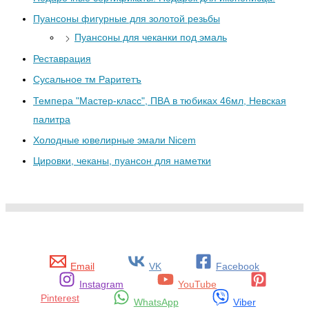
Пуансоны фигурные для золотой резьбы
Пуансоны для чеканки под эмаль
Реставрация
Сусальное тм Раритетъ
Темпера "Мастер-класс", ПВА в тюбиках 46мл, Невская
палитра
Холодные ювелирные эмали Nicem
Цировки, чеканы, пуансон для наметки
Email
VK
Facebook
Instagram
YouTube
Pinterest
WhatsApp
Viber