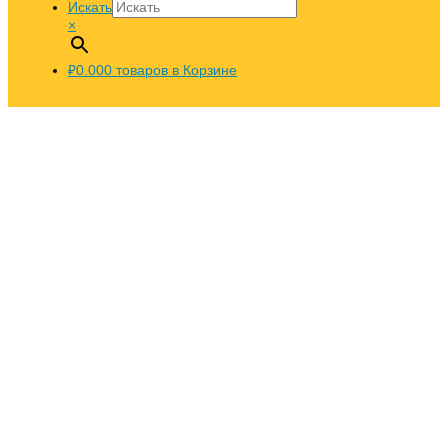
Искать
×
₽0.00
0
товаров в Корзине