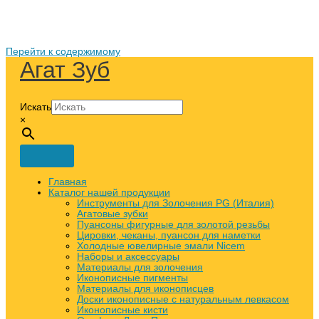
Перейти к содержимому
Агат Зуб
Искать
×
Главная
Каталог нашей продукции
Инструменты для Золочения PG (Италия)
Агатовые зубки
Пуансоны фигурные для золотой резьбы
Цировки, чеканы, пуансон для наметки
Холодные ювелирные эмали Nicem
Наборы и аксессуары
Материалы для золочения
Иконописные пигменты
Материалы для иконописцев
Доски иконописные с натуральным левкасом
Иконописные кисти