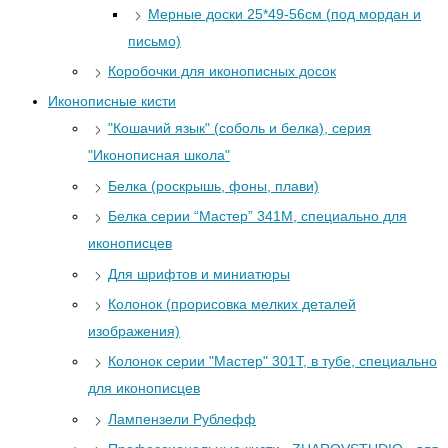
Мерные доски 25*49-56см (под мордан и
письмо)
Коробочки для иконописных досок
Иконописные кисти
"Кошачий язык" (соболь и белка), серия
"Иконописная школа"
Белка (роскрышь, фоны, плави)
Белка серии “Мастер” 341М, специально для
иконописцев
Для шрифтов и миниатюры
Колонок (прорисовка мелких деталей
изображения)
Колонок серии "Мастер" 301Т, в тубе, специально
для иконописцев
Лампензели Рублефф