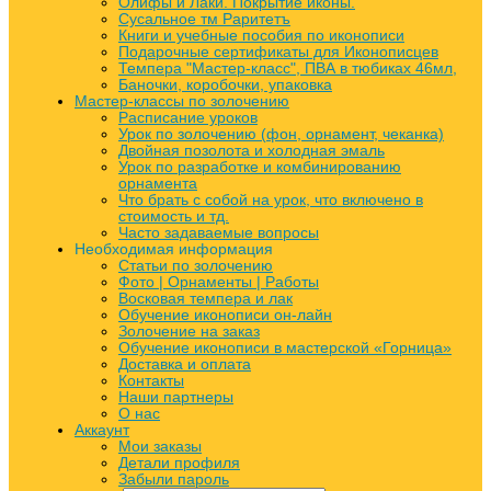
Олифы и Лаки. Покрытие иконы.
Сусальное тм Раритетъ
Книги и учебные пособия по иконописи
Подарочные сертификаты для Иконописцев
Темпера "Мастер-класс", ПВА в тюбиках 46мл,
Баночки, коробочки, упаковка
Мастер-классы по золочению
Расписание уроков
Урок по золочению (фон, орнамент, чеканка)
Двойная позолота и холодная эмаль
Урок по разработке и комбинированию
орнамента
Что брать с собой на урок, что включено в
стоимость и тд.
Часто задаваемые вопросы
Необходимая информация
Статьи по золочению
Фото | Орнаменты | Работы
Восковая темпера и лак
Обучение иконописи он-лайн
Золочение на заказ
Обучение иконописи в мастерской «Горница»
Доставка и оплата
Контакты
Наши партнеры
О нас
Аккаунт
Мои заказы
Детали профиля
Забыли пароль