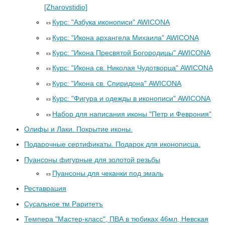
[Zharovstidio]
Курс: "Азбука иконописи" AWICONA
Курс: "Икона архангела Михаила" AWICONA
Курс: "Икона Пресвятой Богородицы" AWICONA
Курс: "Икона св. Николая Чудотворца" AWICONA
Курс: "Икона св. Спиридона" AWICONA
Курс: "Фигура и одежды в иконописи" AWICONA
Набор для написания иконы "Петр и Феврония"
Олифы и Лаки. Покрытие иконы.
Подарочные сертификаты. Подарок для иконописца.
Пуансоны фигурные для золотой резьбы
Пуансоны для чеканки под эмаль
Реставрация
Сусальное тм Раритетъ
Темпера "Мастер-класс", ПВА в тюбиках 46мл, Невская