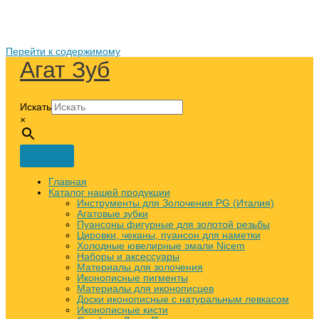
Перейти к содержимому
Агат Зуб
Искать
×
Главная
Каталог нашей продукции
Инструменты для Золочения PG (Италия)
Агатовые зубки
Пуансоны фигурные для золотой резьбы
Цировки, чеканы, пуансон для наметки
Холодные ювелирные эмали Nicem
Наборы и аксессуары
Материалы для золочения
Иконописные пигменты
Материалы для иконописцев
Доски иконописные с натуральным левкасом
Иконописные кисти