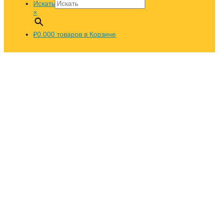
Искать
×
₽0.00
0
товаров в Корзине