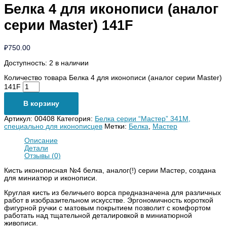
Белка 4 для иконописи (аналог
серии Master) 141F
₽
750.00
Доступность:
2 в наличии
Количество товара Белка 4 для иконописи (аналог серии Master)
141F
В корзину
Артикул:
00408
Категория:
Белка серии “Мастер” 341М,
специально для иконописцев
Метки:
Белка
,
Мастер
Описание
Детали
Отзывы (0)
Кисть иконописная №4 белка, аналог(!) серии Мастер, создана
для миниатюр и иконописи.
Круглая кисть из беличьего ворса предназначена для различных
работ в изобразительном искусстве. Эргономичность короткой
фигурной ручки с матовым покрытием позволит с комфортом
работать над тщательной деталировкой в миниатюрной
живописи.