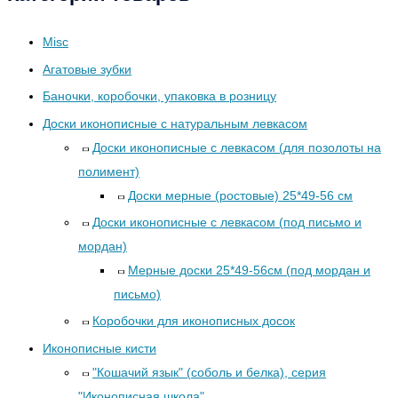
Misc
Агатовые зубки
Баночки, коробочки, упаковка в розницу
Доски иконописные с натуральным левкасом
Доски иконописные с левкасом (для позолоты на
полимент)
Доски мерные (ростовые) 25*49-56 см
Доски иконописные с левкасом (под письмо и
мордан)
Мерные доски 25*49-56см (под мордан и
письмо)
Коробочки для иконописных досок
Иконописные кисти
"Кошачий язык" (соболь и белка), серия
"Иконописная школа"