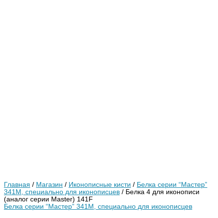
Главная
/
Магазин
/
Иконописные кисти
/
Белка серии “Мастер”
341М, специально для иконописцев
/ Белка 4 для иконописи
(аналог серии Master) 141F
Белка серии “Мастер” 341М, специально для иконописцев