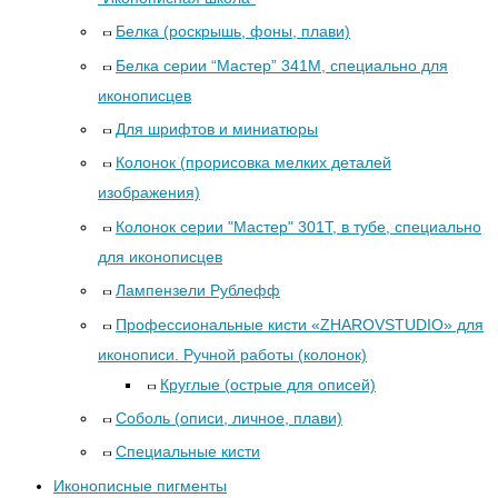
Белка (роскрышь, фоны, плави)
Белка серии “Мастер” 341М, специально для
иконописцев
Для шрифтов и миниатюры
Колонок (прорисовка мелких деталей
изображения)
Колонок серии "Мастер" 301Т, в тубе, специально
для иконописцев
Лампензели Рублефф
Профессиональные кисти «ZHAROVSTUDIO» для
иконописи. Ручной работы (колонок)
Круглые (острые для описей)
Соболь (описи, личное, плави)
Специальные кисти
Иконописные пигменты