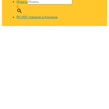
Искать
×
₽0.00
0
товаров в Корзине