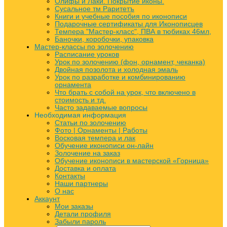
Олифы и Лаки. Покрытие иконы.
Сусальное тм Раритетъ
Книги и учебные пособия по иконописи
Подарочные сертификаты для Иконописцев
Темпера "Мастер-класс", ПВА в тюбиках 46мл,
Баночки, коробочки, упаковка
Мастер-классы по золочению
Расписание уроков
Урок по золочению (фон, орнамент, чеканка)
Двойная позолота и холодная эмаль
Урок по разработке и комбинированию
орнамента
Что брать с собой на урок, что включено в
стоимость и тд.
Часто задаваемые вопросы
Необходимая информация
Статьи по золочению
Фото | Орнаменты | Работы
Восковая темпера и лак
Обучение иконописи он-лайн
Золочение на заказ
Обучение иконописи в мастерской «Горница»
Доставка и оплата
Контакты
Наши партнеры
О нас
Аккаунт
Мои заказы
Детали профиля
Забыли пароль