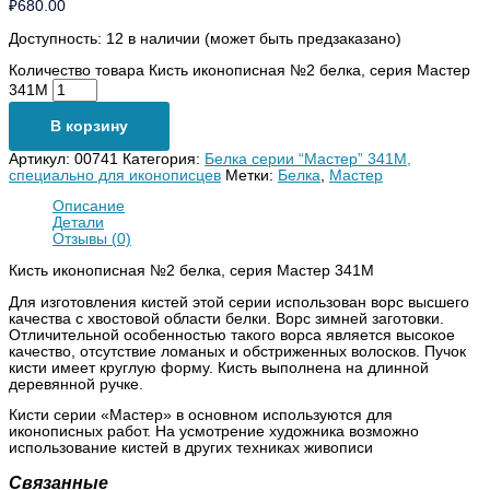
₽
680.00
Доступность:
12 в наличии (может быть предзаказано)
Количество товара Кисть иконописная №2 белка, серия Мастер
341M
В корзину
Артикул:
00741
Категория:
Белка серии “Мастер” 341М,
специально для иконописцев
Метки:
Белка
,
Мастер
Описание
Детали
Отзывы (0)
Кисть иконописная №2 белка, серия Мастер 341M
Для изготовления кистей этой серии использован ворс высшего
качества с хвостовой области белки. Ворс зимней заготовки.
Отличительной особенностью такого ворса является высокое
качество, отсутствие ломаных и обстриженных волосков. Пучок
кисти имеет круглую форму. Кисть выполнена на длинной
деревянной ручке.
Кисти серии «Мастер» в основном используются для
иконописных работ. На усмотрение художника возможно
использование кистей в других техниках живописи
Связанные