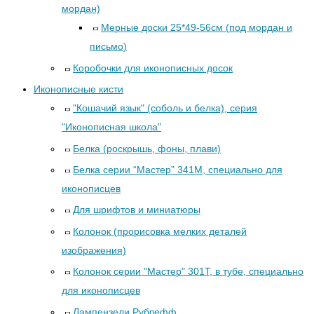
мордан)
Мерные доски 25*49-56см (под мордан и
письмо)
Коробочки для иконописных досок
Иконописные кисти
"Кошачий язык" (соболь и белка), серия
"Иконописная школа"
Белка (роскрышь, фоны, плави)
Белка серии “Мастер” 341М, специально для
иконописцев
Для шрифтов и миниатюры
Колонок (прорисовка мелких деталей
изображения)
Колонок серии "Мастер" 301Т, в тубе, специально
для иконописцев
Лампензели Рублефф