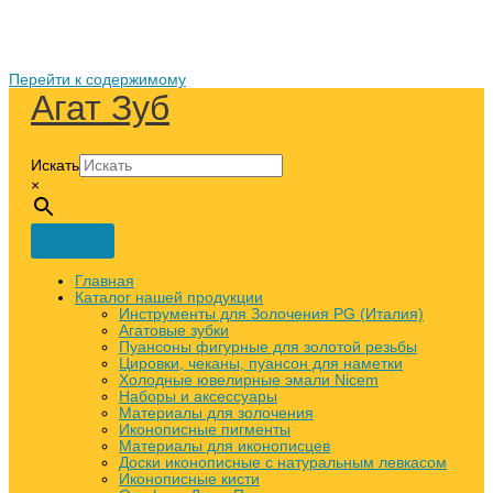
Перейти к содержимому
Агат Зуб
Искать
×
Главная
Каталог нашей продукции
Инструменты для Золочения PG (Италия)
Агатовые зубки
Пуансоны фигурные для золотой резьбы
Цировки, чеканы, пуансон для наметки
Холодные ювелирные эмали Nicem
Наборы и аксессуары
Материалы для золочения
Иконописные пигменты
Материалы для иконописцев
Доски иконописные с натуральным левкасом
Иконописные кисти