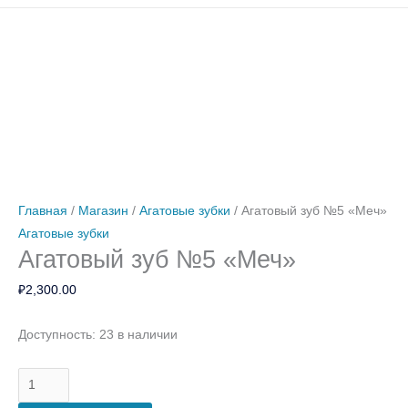
Количество
Количество
Количество
Количество
товара
товара
товара
товара
Агатовый
Агатовый
10
Агатовый
зуб
зуб
листов
зуб
№5
№3
Белое
№6
"Меч"
“Карандаш”
1.4
"Нож"
Главная
/
Магазин
/
Агатовые зубки
/ Агатовый зуб №5 «Меч»
Агатовые зубки
Агатовый зуб №5 «Меч»
₽
2,300.00
Доступность:
23 в наличии