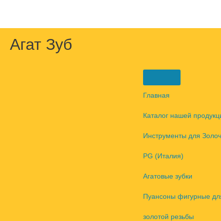
Перейти
к
содержимому
Агат Зуб
Главная
Каталог нашей продукц
Инструменты для Золо
PG (Италия)
Агатовые зубки
Пуансоны фигурные дл
золотой резьбы