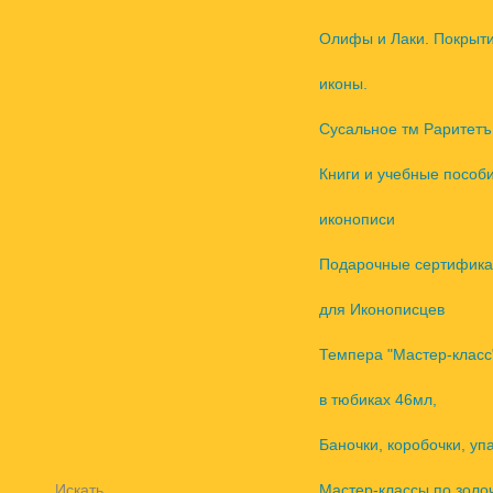
Олифы и Лаки. Покрыт
иконы.
Сусальное тм Раритетъ
Книги и учебные пособ
иконописи
Подарочные сертифика
для Иконописцев
Темпера "Мастер-класс
в тюбиках 46мл,
Баночки, коробочки, уп
Искать
Мастер-классы по золо