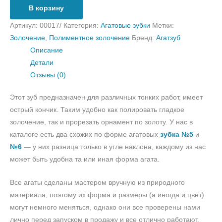
В корзину
Артикул:
00017/
Категория:
Агатовые зубки
Метки:
Золочение
,
Полиментное золочение
Бренд:
Агатзуб
Описание
Детали
Отзывы (0)
Этот зуб предназначен для различных тонких работ, имеет
острый кончик. Таким удобно как полировать гладкое
золочение, так и прорезать орнамент по золоту. У нас в
каталоге есть два схожих по форме агатовых
зубка №5
и
№6
— у них разница только в угле наклона, каждому из нас
может быть удобна та или иная форма агата.
Все агаты сделаны мастером вручную из природного
материала, поэтому их форма и размеры (а иногда и цвет)
могут немного меняться, однако они все проверены нами
лично перед запуском в продажу и все отлично работают.