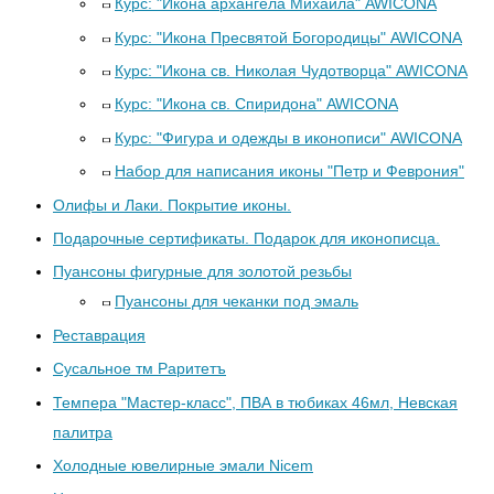
Курс: "Икона архангела Михаила" AWICONA
Курс: "Икона Пресвятой Богородицы" AWICONA
Курс: "Икона св. Николая Чудотворца" AWICONA
Курс: "Икона св. Спиридона" AWICONA
Курс: "Фигура и одежды в иконописи" AWICONA
Набор для написания иконы "Петр и Феврония"
Олифы и Лаки. Покрытие иконы.
Подарочные сертификаты. Подарок для иконописца.
Пуансоны фигурные для золотой резьбы
Пуансоны для чеканки под эмаль
Реставрация
Сусальное тм Раритетъ
Темпера "Мастер-класс", ПВА в тюбиках 46мл, Невская
палитра
Холодные ювелирные эмали Nicem