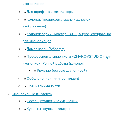
иконописцев
Для шрифтов и миниатюры
Колонок (прорисовка мелких деталей
изображения)
Колонок серии "Мастер" 301Т, в тубе, специально
для иконописцев
Лампензели Рублефф
Профессиональные кисти «ZHAROVSTUDIO» для
иконописи. Ручной работы (колонок)
Круглые (острые для описей)
Соболь (описи, личное, плави)
Специальные кисти
Иконописные пигменты
Zecchi (Италия) /Зеччи, Зекки/
Куранты, ступки, палитры