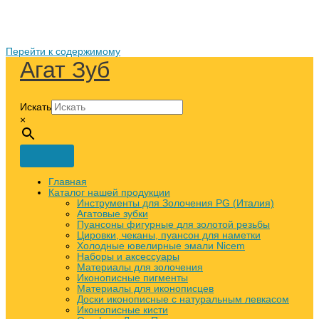
Перейти к содержимому
Агат Зуб
Искать
×
Главная
Каталог нашей продукции
Инструменты для Золочения PG (Италия)
Агатовые зубки
Пуансоны фигурные для золотой резьбы
Цировки, чеканы, пуансон для наметки
Холодные ювелирные эмали Nicem
Наборы и аксессуары
Материалы для золочения
Иконописные пигменты
Материалы для иконописцев
Доски иконописные с натуральным левкасом
Иконописные кисти