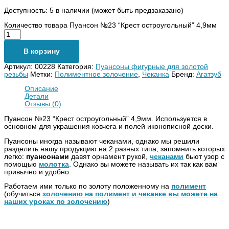
Доступность:
5 в наличии (может быть предзаказано)
Количество товара Пуансон №23 “Крест остроугольный” 4,9мм
В корзину
Артикул:
00228
Категория:
Пуансоны фигурные для золотой
резьбы
Метки:
Полиментное золочение
,
Чеканка
Бренд:
Агатзуб
Описание
Детали
Отзывы (0)
Пуансон №23 “Крест остроугольный” 4,9мм. Используется в
основном для украшения ковчега и полей иконописной доски.
Пуансоны иногда называют чеканами, однако мы решили
разделить нашу продукцию на 2 разных типа, запомнить которых
легко:
пуансонами
давят орнамент рукой,
чеканами
бьют узор с
помощью
молотка
. Однако вы можете называть их так как вам
привычно и удобно.
Работаем ими только по золоту положенному на
полимент
(обучиться
золочению на полимент и чеканке вы можете на
наших уроках по золочению
)