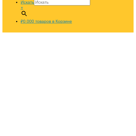
Искать
×
₽0.00
0
товаров в Корзине