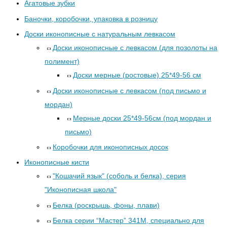
Агатовые зубки
Баночки, коробочки, упаковка в розницу
Доски иконописные с натуральным левкасом
Доски иконописные с левкасом (для позолоты на
полимент)
Доски мерные (ростовые) 25*49-56 см
Доски иконописные с левкасом (под письмо и
мордан)
Мерные доски 25*49-56см (под мордан и
письмо)
Коробочки для иконописных досок
Иконописные кисти
"Кошачий язык" (соболь и белка), серия
"Иконописная школа"
Белка (роскрышь, фоны, плави)
Белка серии “Мастер” 341М, специально для