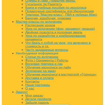
Олифы и Лаки. Покрытие иконы.
Сусальное тм Раритетъ
Книги и учебные пособия по иконописи
Подарочные сертификаты для Иконописцев
Темпера "Мастер-класс", ПВА в тюбиках 46мл,
Баночки, коробочки, упаковка
Мастер-классы по золочению
Расписание уроков
Урок по золочению (фон, орнамент, чеканка)
Двойная позолота и холодная эмаль
Урок по разработке и комбинированию
орнамента
Что брать с собой на урок, что включено в
стоимость и тд.
Часто задаваемые вопросы
Необходимая информация
Статьи по золочению
Фото | Орнаменты | Работы
Восковая темпера и лак
Обучение иконописи он-лайн
Золочение на заказ
Обучение иконописи в мастерской «Горница»
Доставка и оплата
Контакты
Наши партнеры
О нас
Аккаунт
Мои заказы
Детали профиля
Забыли пароль