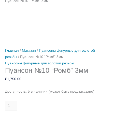
Пуансон №10 “Ромб” 3мм
Количество
Количество
Количество
Количество
товара
товара
товара
товара
Пуансон
Пуансон
Пуансон
Пуансон
№10
№5
№16
№14
“Ромб”
“Лилия”
“Забивка
“Цветочек
Главная
/
Магазин
/
Пуансоны фигурные для золотой
3мм
4,9мм
фона
большой”
резьбы
/ Пуансон №10 “Ромб” 3мм
треугольная”
5мм
Пуансоны фигурные для золотой резьбы
Пуансон №10 “Ромб” 3мм
4,1мм
₽
1,750.00
Доступность:
5 в наличии (может быть предзаказано)