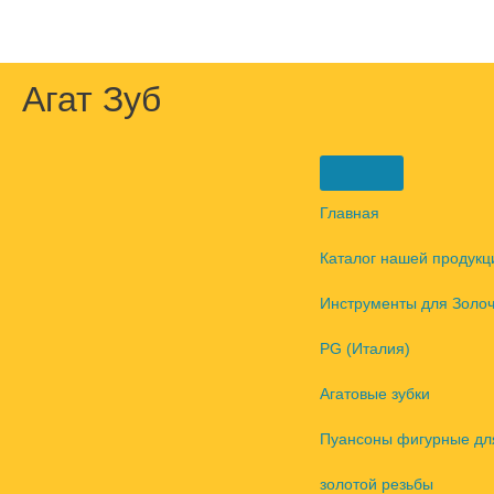
Перейти
к
содержимому
Агат Зуб
Главная
Каталог нашей продукц
Инструменты для Золо
PG (Италия)
Агатовые зубки
Пуансоны фигурные дл
золотой резьбы