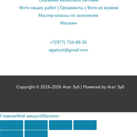
Обучение иконописи он-лайн
Фото наших работ | Орнаменты | Фото из музеев
Мастер-классы по золочению
Магазин
+7(977) 724-88-32
agatzub@gmail.com
Copyright © 2016-2026 Агат Зуб | Powered by Агат Зуб
Главная
Мой аккаунт
0
Каталог