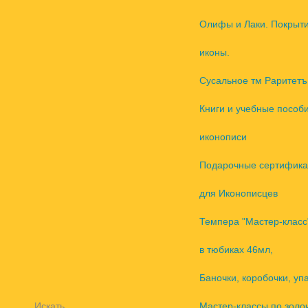
Олифы и Лаки. Покрыт
иконы.
Сусальное тм Раритетъ
Книги и учебные пособ
иконописи
Подарочные сертифика
для Иконописцев
Темпера "Мастер-класс
в тюбиках 46мл,
Баночки, коробочки, уп
Искать
Мастер-классы по золо