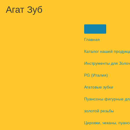
Перейти
Агат Зуб
к
содержимому
Главная
Каталог нашей продукц
Инструменты для Золо
PG (Италия)
Агатовые зубки
Пуансоны фигурные дл
золотой резьбы
Цировки, чеканы, пуанс