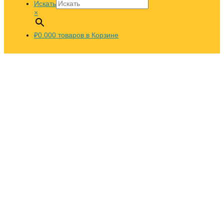
Искать
×
₽0.00
0
товаров в Корзине