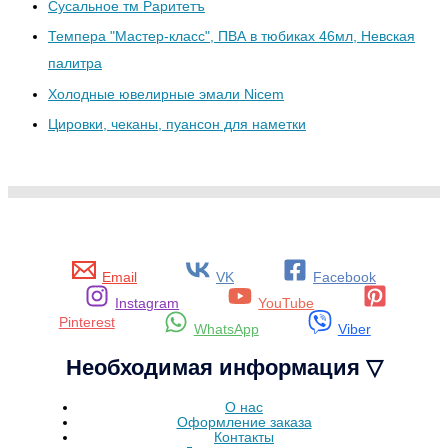
Сусальное тм Раритетъ
Темпера "Мастер-класс", ПВА в тюбиках 46мл, Невская
палитра
Холодные ювелирные эмали Nicem
Цировки, чеканы, пуансон для наметки
Email
VK
Facebook
Instagram
YouTube
Pinterest
WhatsApp
Viber
Необходимая информация ▽
О нас
Оформление заказа
Контакты