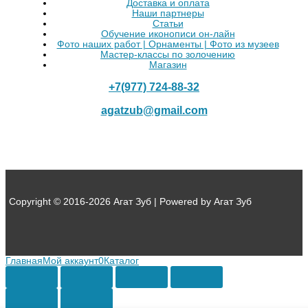
Доставка и оплата
Наши партнеры
Статьи
Обучение иконописи он-лайн
Фото наших работ | Орнаменты | Фото из музеев
Мастер-классы по золочению
Магазин
+7(977) 724-88-32
agatzub@gmail.com
Copyright © 2016-2026 Агат Зуб | Powered by Агат Зуб
Главная
Мой аккаунт
0
Каталог