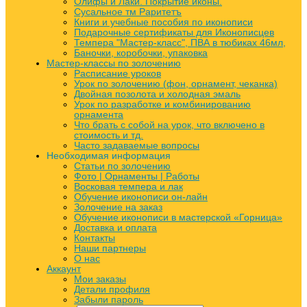
Олифы и Лаки. Покрытие иконы.
Сусальное тм Раритетъ
Книги и учебные пособия по иконописи
Подарочные сертификаты для Иконописцев
Темпера "Мастер-класс", ПВА в тюбиках 46мл,
Баночки, коробочки, упаковка
Мастер-классы по золочению
Расписание уроков
Урок по золочению (фон, орнамент, чеканка)
Двойная позолота и холодная эмаль
Урок по разработке и комбинированию
орнамента
Что брать с собой на урок, что включено в
стоимость и тд.
Часто задаваемые вопросы
Необходимая информация
Статьи по золочению
Фото | Орнаменты | Работы
Восковая темпера и лак
Обучение иконописи он-лайн
Золочение на заказ
Обучение иконописи в мастерской «Горница»
Доставка и оплата
Контакты
Наши партнеры
О нас
Аккаунт
Мои заказы
Детали профиля
Забыли пароль