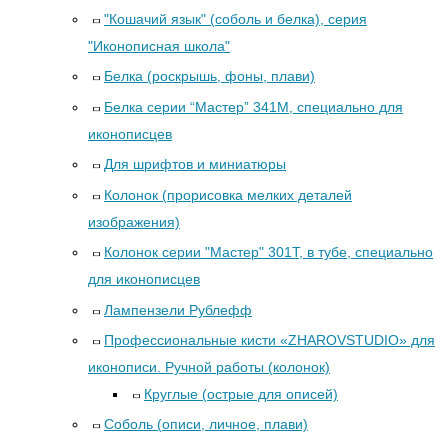
"Кошачий язык" (соболь и белка), серия
"Иконописная школа"
Белка (роскрышь, фоны, плави)
Белка серии “Мастер” 341М, специально для
иконописцев
Для шрифтов и миниатюры
Колонок (прорисовка мелких деталей
изображения)
Колонок серии "Мастер" 301Т, в тубе, специально
для иконописцев
Лампензели Рублефф
Профессиональные кисти «ZHAROVSTUDIO» для
иконописи. Ручной работы (колонок)
Круглые (острые для описей)
Соболь (описи, личное, плави)