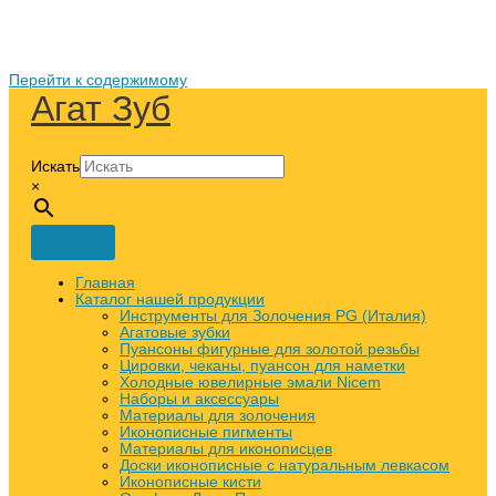
Перейти к содержимому
Агат Зуб
Искать
×
Главная
Каталог нашей продукции
Инструменты для Золочения PG (Италия)
Агатовые зубки
Пуансоны фигурные для золотой резьбы
Цировки, чеканы, пуансон для наметки
Холодные ювелирные эмали Nicem
Наборы и аксессуары
Материалы для золочения
Иконописные пигменты
Материалы для иконописцев
Доски иконописные с натуральным левкасом
Иконописные кисти