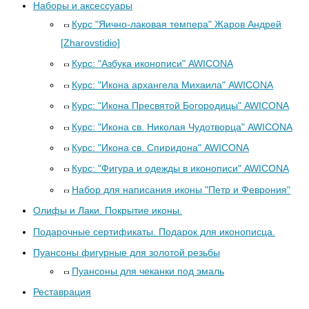
Наборы и аксессуары
Курс "Яично-лаковая темпера" Жаров Андрей
[Zharovstidio]
Курс: "Азбука иконописи" AWICONA
Курс: "Икона архангела Михаила" AWICONA
Курс: "Икона Пресвятой Богородицы" AWICONA
Курс: "Икона св. Николая Чудотворца" AWICONA
Курс: "Икона св. Спиридона" AWICONA
Курс: "Фигура и одежды в иконописи" AWICONA
Набор для написания иконы "Петр и Феврония"
Олифы и Лаки. Покрытие иконы.
Подарочные сертификаты. Подарок для иконописца.
Пуансоны фигурные для золотой резьбы
Пуансоны для чеканки под эмаль
Реставрация