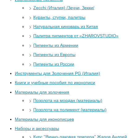
Zecchi (Италия) /Зеччи, Зекки/
Куранты, ступки, палитры
Натуральная киноварь из Китая
Палитра пигментов от «ZHAROVSTUDIO»
Пигменты из Армении
Пигменты из Европы
Пигменты из России
Инструменты для Золочения PG (Италия)
Книги и учебные пособия по иконописи
Материалы для золочения
Позолота на мордан (материалы)
Позолота на полимент (материалы)
Материалы для иконописцев
Наборы и аксессуары
Курс "Яично-лаковая темпера" Жаров Андрей