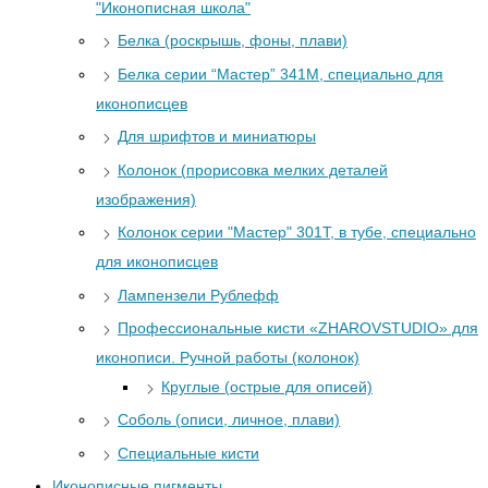
"Иконописная школа"
Белка (роскрышь, фоны, плави)
Белка серии “Мастер” 341М, специально для
иконописцев
Для шрифтов и миниатюры
Колонок (прорисовка мелких деталей
изображения)
Колонок серии "Мастер" 301Т, в тубе, специально
для иконописцев
Лампензели Рублефф
Профессиональные кисти «ZHAROVSTUDIO» для
иконописи. Ручной работы (колонок)
Круглые (острые для описей)
Соболь (описи, личное, плави)
Специальные кисти
Иконописные пигменты