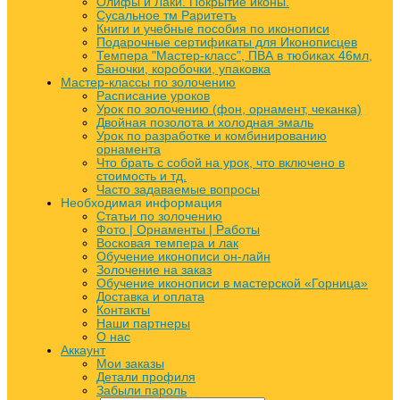
Олифы и Лаки. Покрытие иконы.
Сусальное тм Раритетъ
Книги и учебные пособия по иконописи
Подарочные сертификаты для Иконописцев
Темпера "Мастер-класс", ПВА в тюбиках 46мл,
Баночки, коробочки, упаковка
Мастер-классы по золочению
Расписание уроков
Урок по золочению (фон, орнамент, чеканка)
Двойная позолота и холодная эмаль
Урок по разработке и комбинированию
орнамента
Что брать с собой на урок, что включено в
стоимость и тд.
Часто задаваемые вопросы
Необходимая информация
Статьи по золочению
Фото | Орнаменты | Работы
Восковая темпера и лак
Обучение иконописи он-лайн
Золочение на заказ
Обучение иконописи в мастерской «Горница»
Доставка и оплата
Контакты
Наши партнеры
О нас
Аккаунт
Мои заказы
Детали профиля
Забыли пароль