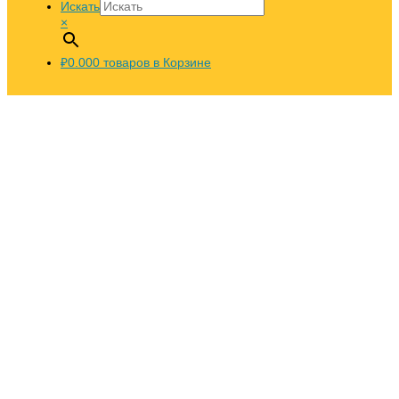
Искать
×
₽0.00
0
товаров в Корзине