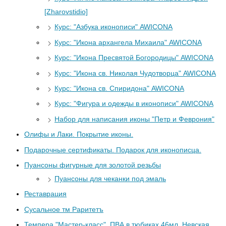
[Zharovstidio]
Курс: "Азбука иконописи" AWICONA
Курс: "Икона архангела Михаила" AWICONA
Курс: "Икона Пресвятой Богородицы" AWICONA
Курс: "Икона св. Николая Чудотворца" AWICONA
Курс: "Икона св. Спиридона" AWICONA
Курс: "Фигура и одежды в иконописи" AWICONA
Набор для написания иконы "Петр и Феврония"
Олифы и Лаки. Покрытие иконы.
Подарочные сертификаты. Подарок для иконописца.
Пуансоны фигурные для золотой резьбы
Пуансоны для чеканки под эмаль
Реставрация
Сусальное тм Раритетъ
Темпера "Мастер-класс", ПВА в тюбиках 46мл, Невская