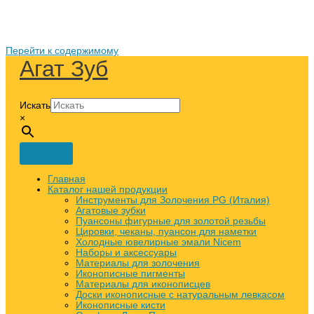
Перейти к содержимому
Агат Зуб
Искать
×
Главная
Каталог нашей продукции
Инструменты для Золочения PG (Италия)
Агатовые зубки
Пуансоны фигурные для золотой резьбы
Цировки, чеканы, пуансон для наметки
Холодные ювелирные эмали Nicem
Наборы и аксессуары
Материалы для золочения
Иконописные пигменты
Материалы для иконописцев
Доски иконописные с натуральным левкасом
Иконописные кисти