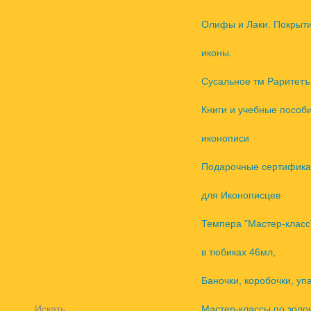
Олифы и Лаки. Покрыт
иконы.
Сусальное тм Раритетъ
Книги и учебные пособ
иконописи
Подарочные сертифика
для Иконописцев
Темпера "Мастер-класс
в тюбиках 46мл,
Баночки, коробочки, уп
Искать
Мастер-классы по золо