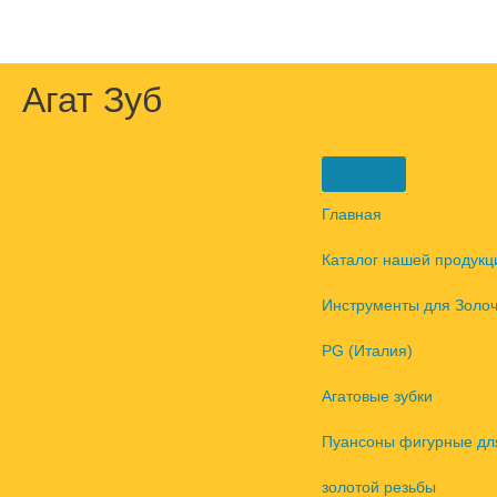
Перейти
к
содержимому
Агат Зуб
Главная
Каталог нашей продукц
Инструменты для Золо
PG (Италия)
Агатовые зубки
Пуансоны фигурные дл
золотой резьбы