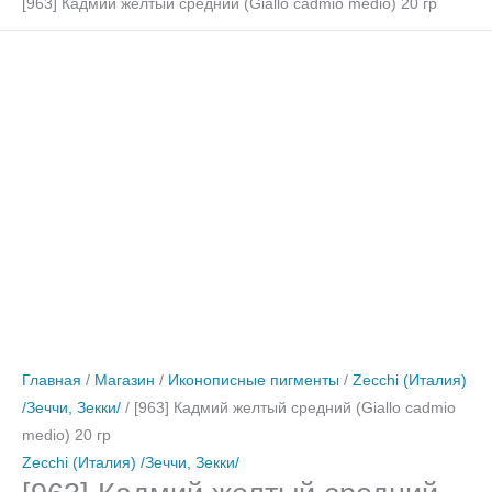
[963] Кадмий желтый средний (Giallo cadmio medio) 20 гр
Количество
Количество
Количество
Количество
товара
товара
товара
товара
[963]
[903]
[911]
[39]
Кадмий
Кремовая
Охра
Охра
желтый
земля
глубокая
табачная
средний
виченца
(Ocra
темная
(Giallo
(Terra
scura)
30
cadmio
bianca
30гр
гр
medio)
di
20
vicenza)
гр
30гр
Главная
/
Магазин
/
Иконописные пигменты
/
Zecchi (Италия)
/Зеччи, Зекки/
/ [963] Кадмий желтый средний (Giallo cadmio
medio) 20 гр
Zecchi (Италия) /Зеччи, Зекки/