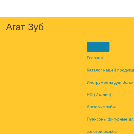
Перейти
к
содержимому
Агат Зуб
Главная
Каталог нашей продукц
Инструменты для Золо
PG (Италия)
Агатовые зубки
Пуансоны фигурные дл
золотой резьбы