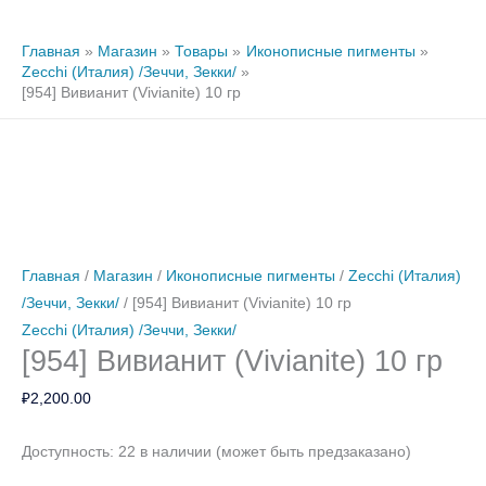
Главная
Магазин
Товары
Иконописные пигменты
Zecchi (Италия) /Зеччи, Зекки/
[954] Вивианит (Vivianite) 10 гр
Количество
Количество
Количество
товара
товара
товара
[954]
[51]
[948]
Вивианит
Холодный
Ультрамарин
Главная
/
Магазин
/
Иконописные пигменты
/
Zecchi (Италия)
(Vivianite)
зеленый
зеленый
/Зеччи, Зекки/
/ [954] Вивианит (Vivianite) 10 гр
10
30
(Verde
Zecchi (Италия) /Зеччи, Зекки/
[954] Вивианит (Vivianite) 10 гр
гр
гр
oltremare)
20
₽
2,200.00
гр
Доступность:
22 в наличии (может быть предзаказано)