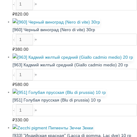
-
+
₽
820.00
[960] Черный виноград (Nero di vite) 30гр
-
+
₽
380.00
[963] Кадмий желтый средний (Giallo cadmio medio) 20 гр
-
+
₽
580.00
[951] Голубая прусская (Blu di prussia) 10 гр
-
+
₽
330.00
[933] "Индийская красная" (Lacca di gomma, Lac dye) 10 гр