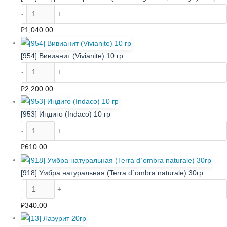
-
+
₽
1,040.00
[954] Вивианит (Vivianite) 10 гр
-
+
₽
2,200.00
[953] Индиго (Indaco) 10 гр
-
+
₽
610.00
[918] Умбра натуральная (Terra d`ombra naturale) 30гр
-
+
₽
340.00