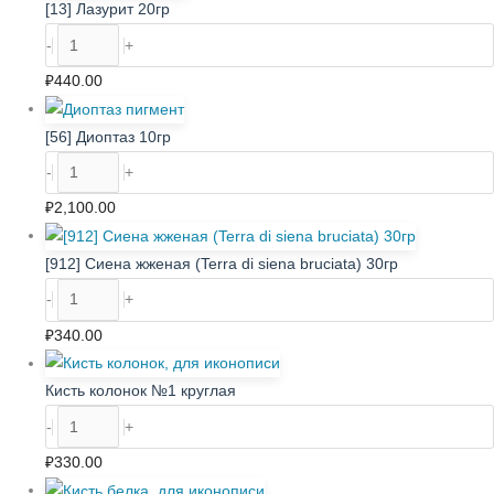
[13] Лазурит 20гр
-
+
₽
440.00
[56] Диоптаз 10гр
-
+
₽
2,100.00
[912] Сиена жженая (Terra di siena bruciata) 30гр
-
+
₽
340.00
Кисть колонок №1 круглая
-
+
₽
330.00