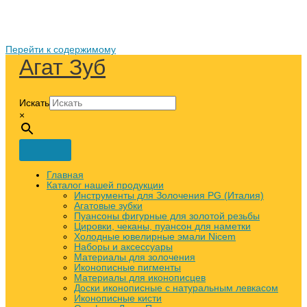
Перейти к содержимому
Агат Зуб
Искать
×
Главная
Каталог нашей продукции
Инструменты для Золочения PG (Италия)
Агатовые зубки
Пуансоны фигурные для золотой резьбы
Цировки, чеканы, пуансон для наметки
Холодные ювелирные эмали Nicem
Наборы и аксессуары
Материалы для золочения
Иконописные пигменты
Материалы для иконописцев
Доски иконописные с натуральным левкасом
Иконописные кисти