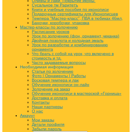
Олифы и Лаки. Покрытие иконы.
Сусальное тм Раритетъ
Книги и учебные пособия по иконописи
Подарочные сертификаты для Иконописцев
Темпера "Мастер-класс", ПВА в тюбиках 46мл,
Баночки, коробочки, упаковка
Мастер-классы по золочению
Расписание уроков
Урок по золочению (фон, орнамент, чеканка)
Двойная позолота и холодная эмаль
Урок по разработке и комбинированию
орнамента
Что брать с собой на урок, что включено в
стоимость и тд.
Часто задаваемые вопросы
Необходимая информация
Статьи по золочению
Фото | Орнаменты | Работы
Восковая темпера и лак
Обучение иконописи он-лайн
Золочение на заказ
Обучение иконописи в мастерской «Горница»
Доставка и оплата
Контакты
Наши партнеры
О нас
Аккаунт
Мои заказы
Детали профиля
Забыли пароль