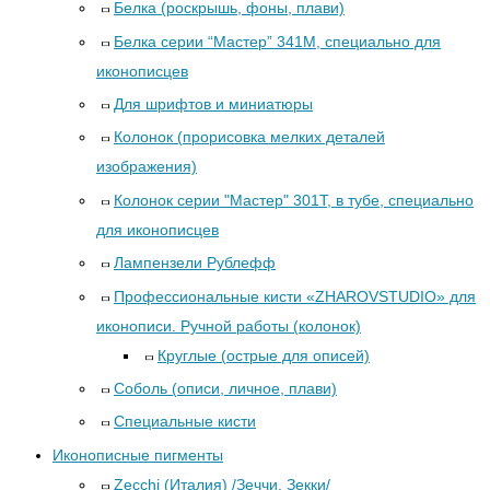
Белка (роскрышь, фоны, плави)
Белка серии “Мастер” 341М, специально для
иконописцев
Для шрифтов и миниатюры
Колонок (прорисовка мелких деталей
изображения)
Колонок серии "Мастер" 301Т, в тубе, специально
для иконописцев
Лампензели Рублефф
Профессиональные кисти «ZHAROVSTUDIO» для
иконописи. Ручной работы (колонок)
Круглые (острые для описей)
Соболь (описи, личное, плави)
Специальные кисти
Иконописные пигменты
Zecchi (Италия) /Зеччи, Зекки/