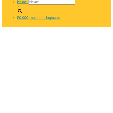
Искать
×
₽0.00
0
товаров в Корзине