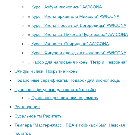
Курс: "Азбука иконописи" AWICONA
Курс: "Икона архангела Михаила" AWICONA
Курс: "Икона Пресвятой Богородицы" AWICONA
Курс: "Икона св. Николая Чудотворца" AWICONA
Курс: "Икона св. Спиридона" AWICONA
Курс: "Фигура и одежды в иконописи" AWICONA
Набор для написания иконы "Петр и Феврония"
Олифы и Лаки. Покрытие иконы.
Подарочные сертификаты. Подарок для иконописца.
Пуансоны фигурные для золотой резьбы
Пуансоны для чеканки под эмаль
Реставрация
Сусальное тм Раритетъ
Темпера "Мастер-класс", ПВА в тюбиках 46мл, Невская
палитра