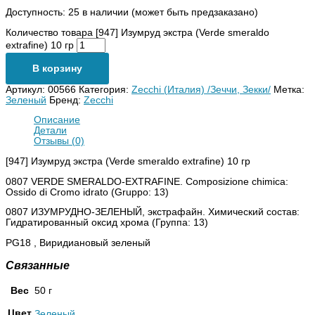
Доступность:
25 в наличии (может быть предзаказано)
Количество товара [947] Изумруд экстра (Verde smeraldo
extrafine) 10 гр
В корзину
Артикул:
00566
Категория:
Zecchi (Италия) /Зеччи, Зекки/
Метка:
Зеленый
Бренд:
Zecchi
Описание
Детали
Отзывы (0)
[947] Изумруд экстра (Verde smeraldo extrafine) 10 гр
0807 VERDE SMERALDO-EXTRAFINE. Composizione chimica:
Ossido di Cromo idrato (Gruppo: 13)
0807 ИЗУМРУДНО-ЗЕЛЕНЫЙ, экстрафайн. Химический состав:
Гидратированный оксид хрома (Группа: 13)
PG18 , Виридиановый зеленый
Связанные
Вес
50 г
Цвет
Зеленый