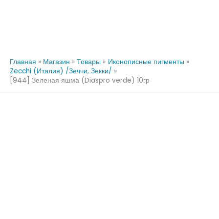
Главная
Магазин
Товары
Иконописные пигменты
Zecchi (Италия) /Зеччи, Зекки/
[944] Зеленая яшма (Diaspro verde) 10гр
Количество
Количество
Количество
Количество
товара
товара
товара
товара
[944]
[947]
[942]
[945]
Зеленая
Изумруд
Зелёный
Хризоколла
яшма
экстра
глубокий
зеленый
(Diaspro
(Verde
(Verdaccio
(Crisocolla
verde)
smeraldo
scuro)
verde)
10гр
extrafine)
30
10гр