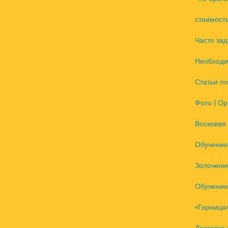
стоимость
Часто за
Необход
Статьи п
Фото | О
Восковая 
Обучение
Золочение
Обучение
«Горница