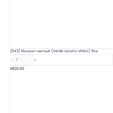
[943] Малахит светлый (Verde azzurro chiaro) 10гр
-
+
₽
820.00