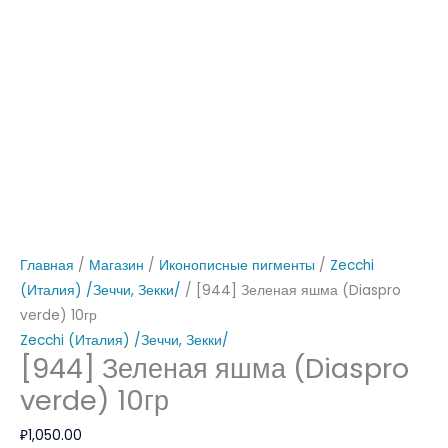
10
гр
гр
Главная
/
Магазин
/
Иконописные пигменты
/
Zecchi
(Италия) /Зеччи, Зекки/
/ [944] Зеленая яшма (Diaspro
verde) 10гр
Zecchi (Италия) /Зеччи, Зекки/
[944] Зеленая яшма (Diaspro
verde) 10гр
₽
1,050.00