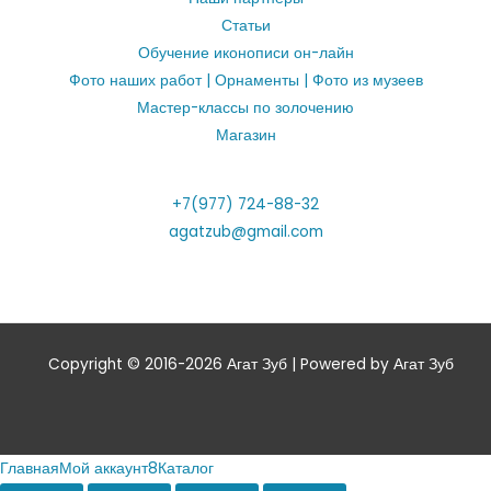
Статьи
Обучение иконописи он-лайн
Фото наших работ | Орнаменты | Фото из музеев
Мастер-классы по золочению
Магазин
+7(977) 724-88-32
agatzub@gmail.com
Copyright © 2016-2026 Агат Зуб | Powered by Агат Зуб
Главная
Мой аккаунт
8
Каталог