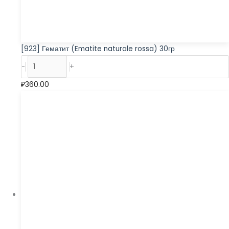
[923] Гематит (Ematite naturale rossa) 30гр
-
+
₽
360.00