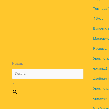
Темпера "
46мл,
Баночки, 
Мастер-к
Расписан
Урок по з
Искать
чеканка)
Двойная 
×
Урок по 
орнамент
Что брать