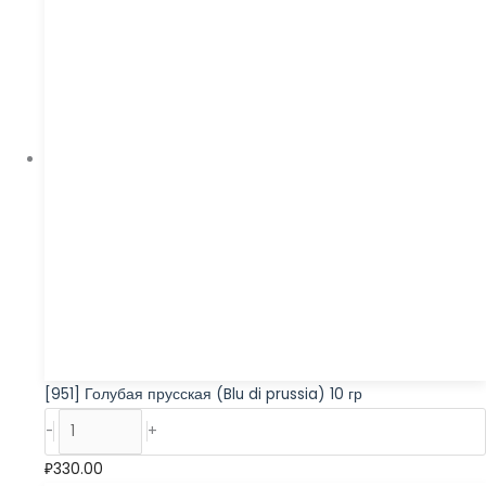
[951] Голубая прусская (Blu di prussia) 10 гр
-
+
₽
330.00