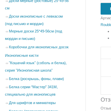
Доски мерные (ростовые) 25*49-56
см
Доски иконописные с левкасом
Артик
(под письмо и мордан)
Roublo
Мерные доски 25*49-56см (под
мордан и письмо)
Коробочки для иконописных досок
Иконописные кисти
"Кошачий язык" (соболь и белка),
серия "Иконописная школа"
Белка (роскрышь, фоны, плави)
Белка серии “Мастер” 341М,
специально для иконописцев
От
Для шрифтов и миниатюры
Отзыв