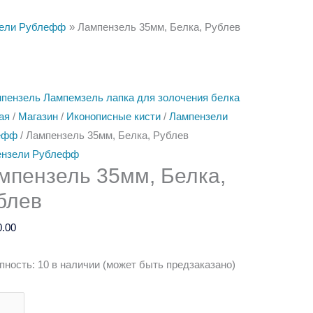
ели Рублефф
Лампензель 35мм, Белка, Рублев
ество
Количество
Количество
Количество
а
товара
товара
товара
ая
/
Магазин
/
Иконописные кисти
/
Лампензели
нзель
Лампензель
Лампензель
Лампензель
ефф
/ Лампензель 35мм, Белка, Рублев
75мм,
85мм,
55мм,
ензели Рублефф
мпензель 35мм, Белка,
,
Белка,
Белка,
Белка,
в
Рублев
Рублев
Рублев
блев
0.00
пность:
10 в наличии (может быть предзаказано)