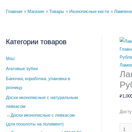
Главная
Магазин
Товары
Иконописные кисти
Лампенз
Категории товаров
Колич
товар
Главн
Лампе
Рубл
Misc
35мм,
Ламп
Агатовые зубки
Ла
Белка
Баночки, коробочки, упаковка в
Рубле
Ру
розницу
₽
1,00
Доски иконописные с натуральным
левкасом
Досту
Доски иконописные с левкасом
(для позолоты на полимент)