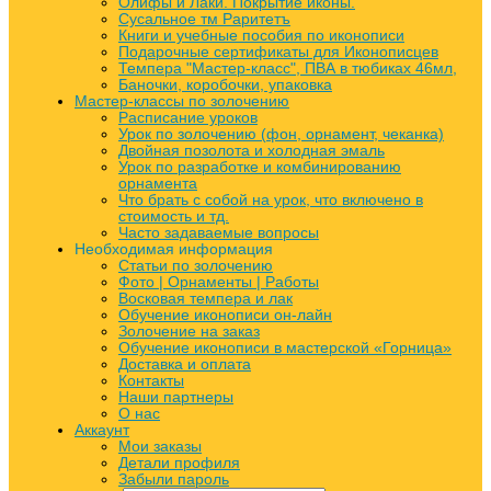
Олифы и Лаки. Покрытие иконы.
Сусальное тм Раритетъ
Книги и учебные пособия по иконописи
Подарочные сертификаты для Иконописцев
Темпера "Мастер-класс", ПВА в тюбиках 46мл,
Баночки, коробочки, упаковка
Мастер-классы по золочению
Расписание уроков
Урок по золочению (фон, орнамент, чеканка)
Двойная позолота и холодная эмаль
Урок по разработке и комбинированию
орнамента
Что брать с собой на урок, что включено в
стоимость и тд.
Часто задаваемые вопросы
Необходимая информация
Статьи по золочению
Фото | Орнаменты | Работы
Восковая темпера и лак
Обучение иконописи он-лайн
Золочение на заказ
Обучение иконописи в мастерской «Горница»
Доставка и оплата
Контакты
Наши партнеры
О нас
Аккаунт
Мои заказы
Детали профиля
Забыли пароль