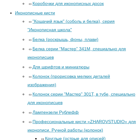
Коробочки для иконописных досок
Иконописные кисти
"Кошачий язык" (соболь и белка), серия
"Иконописная школа"
Белка (роскрышь, фоны, плави)
Белка серии “Мастер” 341М, специально для
иконописцев
Для шрифтов и миниатюры
Колонок (прорисовка мелких деталей
изображения)
Колонок серии "Мастер" 301Т, в тубе, специально
для иконописцев
Лампензели Рублефф
Профессиональные кисти «ZHAROVSTUDIO» для
иконописи. Ручной работы (колонок)
Круглые (острые для описей)