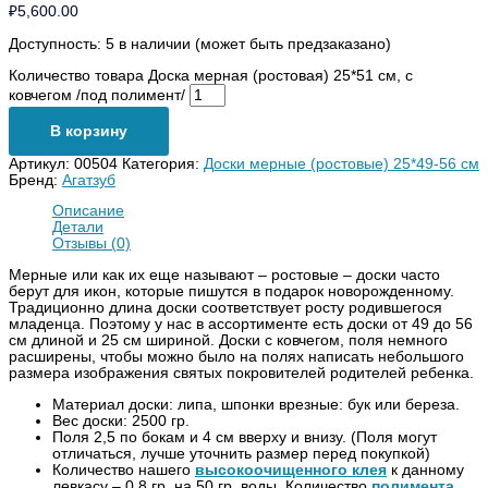
₽
5,600.00
Доступность:
5 в наличии (может быть предзаказано)
Количество товара Доска мерная (ростовая) 25*51 см, с
ковчегом /под полимент/
В корзину
Артикул:
00504
Категория:
Доски мерные (ростовые) 25*49-56 см
Бренд:
Агатзуб
Описание
Детали
Отзывы (0)
Мерные или как их еще называют – ростовые – доски часто
берут для икон, которые пишутся в подарок новорожденному.
Традиционно длина доски соответствует росту родившегося
младенца. Поэтому у нас в ассортименте есть доски от 49 до 56
см длиной и 25 см шириной. Доски с ковчегом, поля немного
расширены, чтобы можно было на полях написать небольшого
размера изображения святых покровителей родителей ребенка.
Материал доски: липа, шпонки врезные: бук или береза.
Вес доски: 2500 гр.
Поля 2,5 по бокам и 4 см вверху и внизу. (Поля могут
отличаться, лучше уточнить размер перед покупкой)
Количество нашего
высокоочищенного клея
к данному
левкасу – 0,8 гр. на 50 гр. воды. Количество
полимента