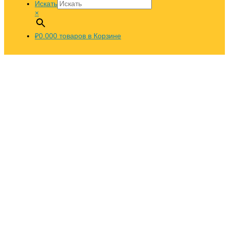
Искать
×
₽0.00
0
товаров в Корзине