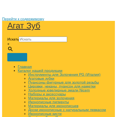
Перейти к содержимому
Агат Зуб
Искать
×
Главная
Каталог нашей продукции
Инструменты для Золочения PG (Италия)
Агатовые зубки
Пуансоны фигурные для золотой резьбы
Цировки, чеканы, пуансон для наметки
Холодные ювелирные эмали Nicem
Наборы и аксессуары
Материалы для золочения
Иконописные пигменты
Материалы для иконописцев
Доски иконописные с натуральным левкасом
Иконописные кисти