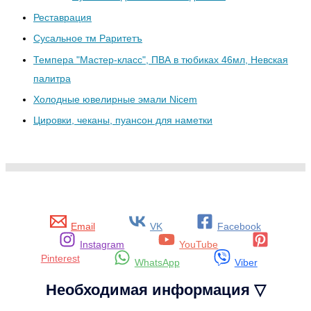
Реставрация
Сусальное тм Раритетъ
Темпера "Мастер-класс", ПВА в тюбиках 46мл, Невская
палитра
Холодные ювелирные эмали Nicem
Цировки, чеканы, пуансон для наметки
Email
VK
Facebook
Instagram
YouTube
Pinterest
WhatsApp
Viber
Необходимая информация ▽