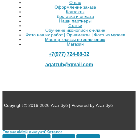
О нас
Оформление заказа
Контакты
Доставка и оплата
Наши партнеры
Статьи
Обучение иконописи он-лайн
Фото наших работ | Орнаменты | Фото из музеев
Мастер-классы по золочению
Магазин
+7(977) 724-88-32
agatzub@gmail.com
Copyright © 2016-2026 Агат Зуб | Powered by Агат Зуб
Главная
Мой аккаунт
0
Каталог