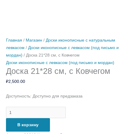
Количество
Количество
Количество
Количество
товара
товара
товара
товара
Доска
Доска
Доска
Доска
21*28
10*13
17*21
21*28
Главная
/
Магазин
/
Доски иконописные с натуральным
см,
см,
см,
см,
левкасом
/
Доски иконописные с левкасом (под письмо и
с
Без
Без
Без
мордан)
/ Доска 21*28 см, с Ковчегом
Ковчегом
ковчега
ковчега
ковчега
Доски иконописные с левкасом (под письмо и мордан)
Доска 21*28 см, с Ковчегом
₽
2,500.00
Доступность:
Доступно для предзаказа
В корзину