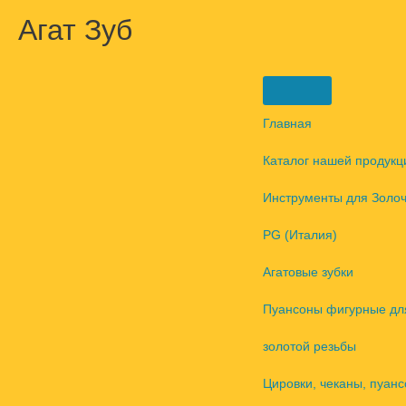
Перейти
Агат Зуб
к
содержимому
Главная
Каталог нашей продукц
Инструменты для Золо
PG (Италия)
Агатовые зубки
Пуансоны фигурные дл
золотой резьбы
Цировки, чеканы, пуанс