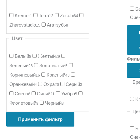
Б
Kremer
Terra
Zecchi
1
13
64
Сие
Zharovstudio
Агатзуб
15
58
Цвет
Белый
Желтый
8
29
Филь
Зеленый
Золотистый
26
5
Коричневый
Красный
16
43
Бр
Оранжевый
Охра
Серый
4
20
3
Сиена
Синий
Умбра
6
21
5
K
Фиолетовый
Черный
9
8
Цв
Применить фильтр
Б
Сие