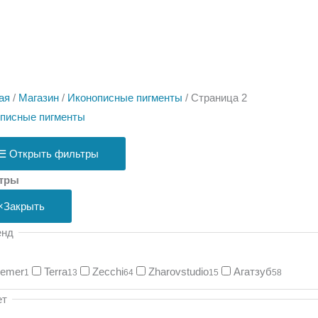
ая
/
Магазин
/
Иконописные пигменты
/ Страница 2
писные пигменты
☰
Открыть фильтры
тры
×
Закрыть
енд
remer
Terra
Zecchi
Zharovstudio
Агатзуб
1
13
64
15
58
ет