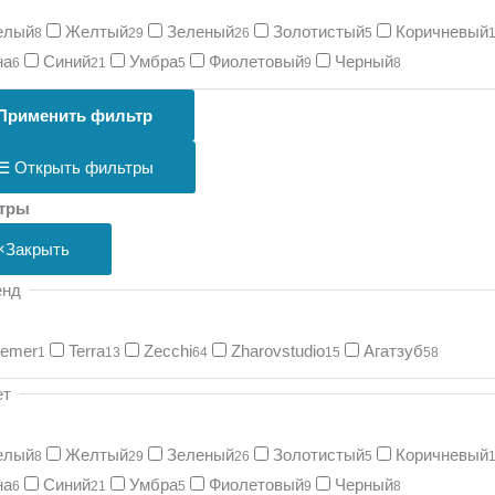
елый
Желтый
Зеленый
Золотистый
Коричневый
8
29
26
5
на
Синий
Умбра
Фиолетовый
Черный
6
21
5
9
8
Применить фильтр
☰
Открыть фильтры
тры
×
Закрыть
енд
remer
Terra
Zecchi
Zharovstudio
Агатзуб
1
13
64
15
58
ет
елый
Желтый
Зеленый
Золотистый
Коричневый
8
29
26
5
на
Синий
Умбра
Фиолетовый
Черный
6
21
5
9
8