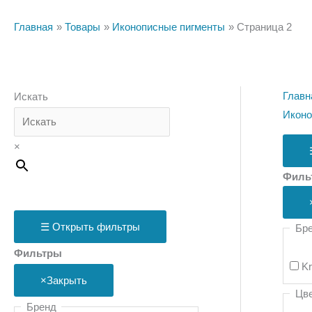
Главная
Товары
Иконописные пигменты
Страница 2
Главн
Искать
Иконо
×
Филь
☰
Открыть фильтры
Бр
Фильтры
K
×
Закрыть
Цв
Бренд