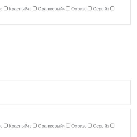
Красный
Оранжевый
Охра
Серый
16
43
4
20
3
Красный
Оранжевый
Охра
Серый
16
43
4
20
3