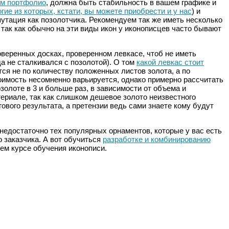
м портфолио
, должна быть стабильность в вашем графике и
гие из которых, кстати, вы можете приобрести и у нас
) и
путация как позолотчика. Рекомендуем так же иметь несколько
, так как обычно на эти виды икон у иконописцев часто бывают
оверенных досках, проверенном левкасе, чтоб не иметь
а не сталкивался с позолотой). О том
какой левкас стоит
ся не по количеству положенных листов золота, а по
оимость несомненно варьируется, однако примерно рассчитать
золоте в 3 и больше раз, в зависимости от объема и
ериале, так как слишком дешевое золото неизвестного
гового результата, а претензии ведь сами знаете кому будут
 недостаточно тех популярных орнаментов, которые у вас есть
 заказчика. А вот обучиться
разработке и комбинированию
м курсе обучения иконописи.