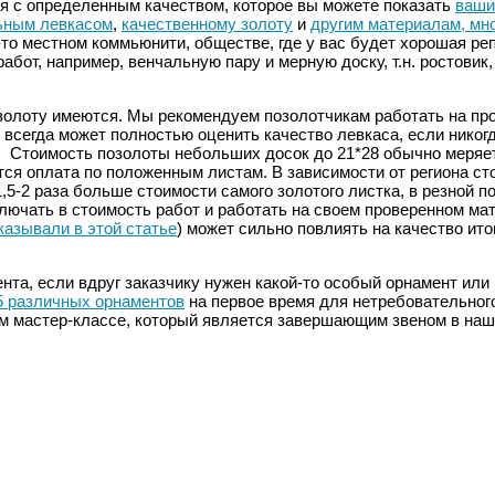
я с определенным качеством, которое вы можете показать
ваши
ьным левкасом
,
качественному золоту
и
другим материалам, мно
-то местном коммьюнити, обществе, где у вас будет хорошая ре
абот, например, венчальную пару и мерную доску, т.н. ростовик
позолоту имеются. Мы рекомендуем позолотчикам работать на пр
всегда может полностью оценить качество левкаса, если никогд
. Стоимость позолоты небольших досок до 21*28 обычно меряет
ся оплата по положенным листам. В зависимости от региона ст
5-2 раза больше стоимости самого золотого листка, в резной по
лючать в стоимость работ и работать на своем проверенном мат
казывали в этой статье
) может сильно повлиять на качество ито
нта, если вдруг заказчику нужен какой-то особый орнамент или
5 различных орнаментов
на первое время для нетребовательного
 мастер-классе, который является завершающим звеном в наше