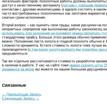
нескольких факторов: позолотные работы должны выполнятьс
доступ к качественному материалу (
доскам с хорошим правил
контактам с другими иконописцами, в идеале состоять в каком
часто востребованных позолоченных как заготовки вариантов р
сжатые сроки исполнения.
Второй вопрос – как оценить свои труды, какие расценки на 
неприятных сюрпризов при выполнении работы (иконописец не 
использовать для золочения на полимент можно прочитать тут
стандартному прайсу. Больше этого размера обычно применяет
можно. Положение листа золота в гладкой позолоте обычно в 1,
сложности орнамента. Кстати стоимость золота тоже лучше вк
производителя (
о том какое золото выбрать мы подробно расс
предъявляться.
Так же отдельно рассчитывается стоимость разработки орнаме
в наличии в работе. У нас на сайте тоже
можно скачать штук 2
орнамента на иконе
вы можете на нашем большом двухдневном
Связанные
←
Предыдущая Запись
Следующая Запись
→