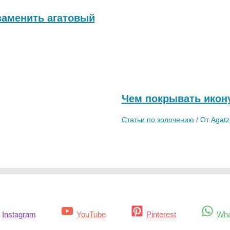
заменить агатовый
Чем покрывать икон
Статьи по золочению
/ От
Agatz
Instagram
YouTube
Pinterest
Wha