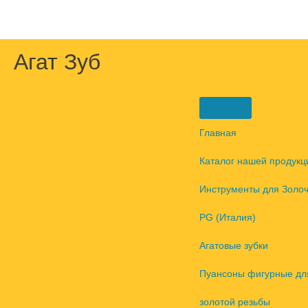
Перейти
к
содержимому
Агат Зуб
Главная
Каталог нашей продукц
Инструменты для Золо
PG (Италия)
Агатовые зубки
Пуансоны фигурные дл
золотой резьбы