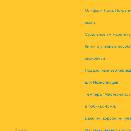
Олифы и Лаки. Покрыт
иконы.
Сусальное тм Раритетъ
Книги и учебные пособ
иконописи
Подарочные сертифика
для Иконописцев
Темпера "Мастер-класс
в тюбиках 46мл,
Баночки, коробочки, уп
Искать
Мастер-классы по золо