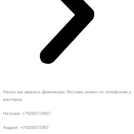
Узнать как заказать Дивеевскую Лестовку можно по телефонам у
мастеров
Наталия: +79200719007
Андрей: +79200072907