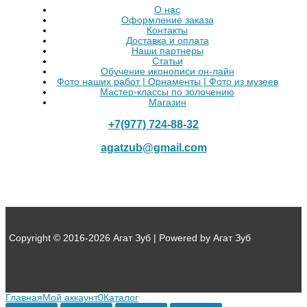
О нас
Оформление заказа
Контакты
Доставка и оплата
Наши партнеры
Статьи
Обучение иконописи он-лайн
Фото наших работ | Орнаменты | Фото из музеев
Мастер-классы по золочению
Магазин
+7(977) 724-88-32
agatzub@gmail.com
Copyright © 2016-2026 Агат Зуб | Powered by Агат Зуб
Главная
Мой аккаунт
0
Каталог