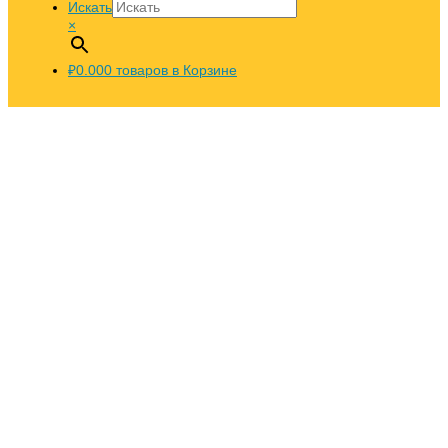
Искать
×
₽0.00
0
товаров в Корзине