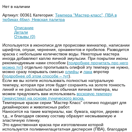
Нет в наличии
Артикул:
00361
Категория:
Темпера "Мастер-класс", ПВА в
тюбиках 46мл, Невская палитра
Описание
Детали
Отзывы (0)
Используется в иконописи для прорисовки миниатюр, написании
шрифтов, опуши, чернения, орнаментов и пробелов. Разводится
краска с небольшим количеством воды. Некоторые мастера
иногда добавляют каплю яичной эмульсии. При покрытии иконы
рекомендуемым нами способом (
подробнее прочитать про него
можно тут
) отдельно пропитывать олифой эту темперу не нужно,
можно сразу покрывать смесью
олифы
и
лака
впротир
(
подробнее об этом способе – тут
).
Если же вы хотите использовать полностью натуральную
темперу, которая при этом будет сохранять на золоте тонкость
линий и не расплываться как обычная яичная темпера, мы
можем предложить вам использовать
восковую темперу
(энкаустика) на основе пунического воска.
Темперные краски серии “Мастер Класс” отлично подходят для
дизайнерских и живописных работ.
Наносится на такие материалы, как: бумага, картон, дерево и
т.д., и благодаря своему составу образует несмываемую и
эластичную пленку.
Это единственная краска при изготовлении которой
используется поливинилацетатная дисперсия (ПВА), благодаря