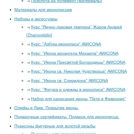
Позолота на полимент (материалы)
Материалы для иконописцев
Наборы и аксессуары
Курс "Яично-лаковая темпера" Жаров Андрей
[Zharovstidio]
Курс: "Азбука иконописи" AWICONA
Курс: "Икона архангела Михаила" AWICONA
Курс: "Икона Пресвятой Богородицы" AWICONA
Курс: "Икона св. Николая Чудотворца" AWICONA
Курс: "Икона св. Спиридона" AWICONA
Курс: "Фигура и одежды в иконописи" AWICONA
Набор для написания иконы "Петр и Феврония"
Олифы и Лаки. Покрытие иконы.
Подарочные сертификаты. Подарок для иконописца.
Пуансоны фигурные для золотой резьбы