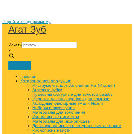
Перейти к содержимому
Агат Зуб
Искать
×
Главная
Каталог нашей продукции
Инструменты для Золочения PG (Италия)
Агатовые зубки
Пуансоны фигурные для золотой резьбы
Цировки, чеканы, пуансон для наметки
Холодные ювелирные эмали Nicem
Наборы и аксессуары
Материалы для золочения
Иконописные пигменты
Материалы для иконописцев
Доски иконописные с натуральным левкасом
Иконописные кисти