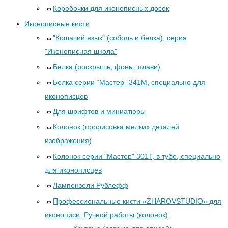
Коробочки для иконописных досок
Иконописные кисти
"Кошачий язык" (соболь и белка), серия
"Иконописная школа"
Белка (роскрышь, фоны, плави)
Белка серии “Мастер” 341М, специально для
иконописцев
Для шрифтов и миниатюры
Колонок (прорисовка мелких деталей
изображения)
Колонок серии "Мастер" 301Т, в тубе, специально
для иконописцев
Лампензели Рублефф
Профессиональные кисти «ZHAROVSTUDIO» для
иконописи. Ручной работы (колонок)