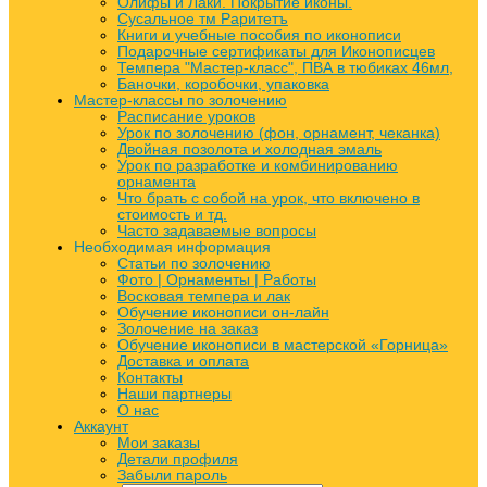
Олифы и Лаки. Покрытие иконы.
Сусальное тм Раритетъ
Книги и учебные пособия по иконописи
Подарочные сертификаты для Иконописцев
Темпера "Мастер-класс", ПВА в тюбиках 46мл,
Баночки, коробочки, упаковка
Мастер-классы по золочению
Расписание уроков
Урок по золочению (фон, орнамент, чеканка)
Двойная позолота и холодная эмаль
Урок по разработке и комбинированию
орнамента
Что брать с собой на урок, что включено в
стоимость и тд.
Часто задаваемые вопросы
Необходимая информация
Статьи по золочению
Фото | Орнаменты | Работы
Восковая темпера и лак
Обучение иконописи он-лайн
Золочение на заказ
Обучение иконописи в мастерской «Горница»
Доставка и оплата
Контакты
Наши партнеры
О нас
Аккаунт
Мои заказы
Детали профиля
Забыли пароль