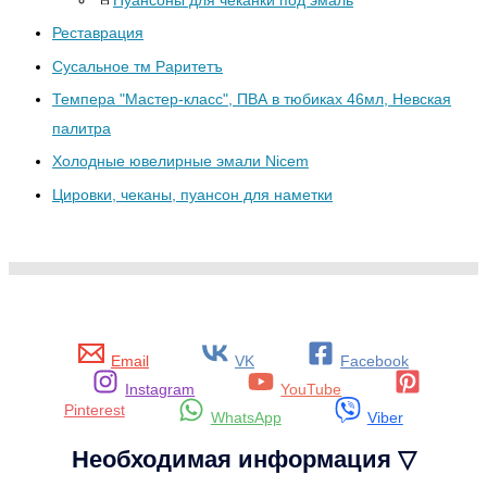
Пуансоны для чеканки под эмаль
Реставрация
Сусальное тм Раритетъ
Темпера "Мастер-класс", ПВА в тюбиках 46мл, Невская
палитра
Холодные ювелирные эмали Nicem
Цировки, чеканы, пуансон для наметки
Email
VK
Facebook
Instagram
YouTube
Pinterest
WhatsApp
Viber
Необходимая информация ▽