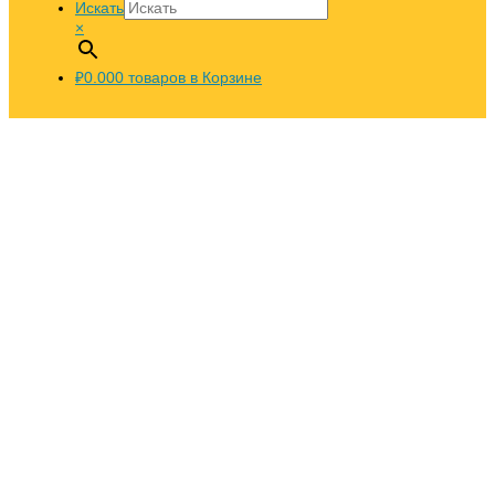
Искать
×
₽0.00
0
товаров в Корзине