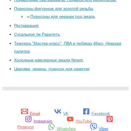
Пуансоны фигурные для золотой резьбы
Пуансоны для чеканки под эмаль
Реставрация
Сусальное тм Раритетъ
Темпера "Мастер-класс", ПВА в тюбиках 46мл, Невская
палитра
Холодные ювелирные эмали Nicem
Цировки, чеканы, пуансон для наметки
Email
VK
Facebook
Instagram
YouTube
Pinterest
WhatsApp
Viber