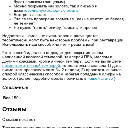
будет слишком глянцевым).
Можно покрывать как золото, так и письмо и
даже
ювелирную холодную эмаль
.
Быстро высыхает
Эта смесь проверена временем, лак не желтит, не белеет,
не темнеет.
Не нужно “гонять” олифу, “фикать” и прочее
Недостатки – смесь не очень хорошо расчищается,
теоретически могут быть некоторые проблемы при реставрации.
Использовать наш способ или нет – решать вам!
*этот способ идеально подходит для покрытия иконы
написанной восковой темперой, темперой ПВА, маслом и
другими красками, кроме яичной темперы. Если же вы пишете
пигментами, яичной темперой
, то желательно сначала 1) дать
пигментам просохнуть хотя бы 2 недели; 2) пропитать сначала
олифой классическим способом избегая попадания олифы на
золото. (Более подробно можно прочитать в
нашей статье
)
Связанные
Вес
150 г
Отзывы
Отзывов пока нет.
Только зарегистрированные клиенты, купившие данный товар,