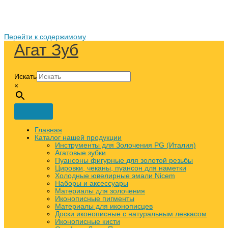
Перейти к содержимому
Агат Зуб
Искать
×
Главная
Каталог нашей продукции
Инструменты для Золочения PG (Италия)
Агатовые зубки
Пуансоны фигурные для золотой резьбы
Цировки, чеканы, пуансон для наметки
Холодные ювелирные эмали Nicem
Наборы и аксессуары
Материалы для золочения
Иконописные пигменты
Материалы для иконописцев
Доски иконописные с натуральным левкасом
Иконописные кисти