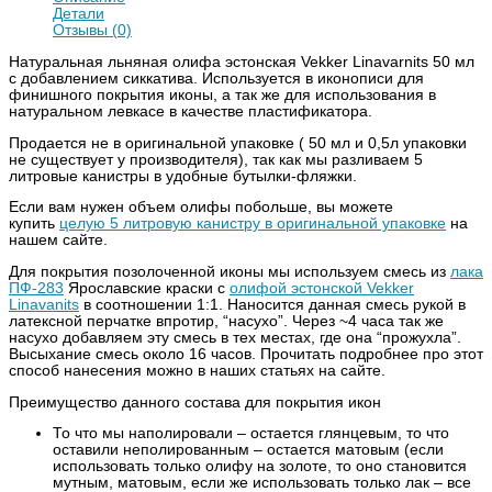
Детали
Отзывы (0)
Натуральная льняная олифа эстонская Vekker Linavarnits 50 мл
с добавлением сиккатива. Используется в иконописи для
финишного покрытия иконы, а так же для использования в
натуральном левкасе в качестве пластификатора.
Продается не в оригинальной упаковке ( 50 мл и 0,5л упаковки
не существует у производителя), так как мы разливаем 5
литровые канистры в удобные бутылки-фляжки.
Если вам нужен объем олифы побольше, вы можете
купить
целую 5 литровую канистру в оригинальной упаковке
на
нашем сайте.
Для покрытия позолоченной иконы мы используем смесь из
лака
ПФ-283
Ярославские краски с
олифой эстонской Vekker
Linavanits
в соотношении 1:1. Наносится данная смесь рукой в
латексной перчатке впротир, “насухо”. Через ~4 часа так же
насухо добавляем эту смесь в тех местах, где она “прожухла”.
Высыхание смесь около 16 часов. Прочитать подробнее про этот
способ нанесения можно в наших статьях на сайте.
Преимущество данного состава для покрытия икон
То что мы наполировали – остается глянцевым, то что
оставили неполированным – остается матовым (если
использовать только олифу на золоте, то оно становится
мутным, матовым, если же использовать только лак – все