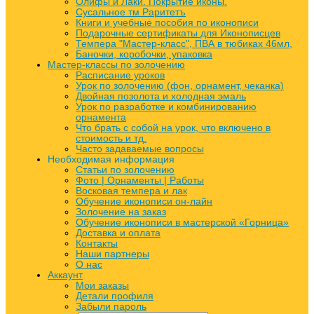
Олифы и Лаки. Покрытие иконы.
Сусальное тм Раритетъ
Книги и учебные пособия по иконописи
Подарочные сертификаты для Иконописцев
Темпера "Мастер-класс", ПВА в тюбиках 46мл,
Баночки, коробочки, упаковка
Мастер-классы по золочению
Расписание уроков
Урок по золочению (фон, орнамент, чеканка)
Двойная позолота и холодная эмаль
Урок по разработке и комбинированию
орнамента
Что брать с собой на урок, что включено в
стоимость и тд.
Часто задаваемые вопросы
Необходимая информация
Статьи по золочению
Фото | Орнаменты | Работы
Восковая темпера и лак
Обучение иконописи он-лайн
Золочение на заказ
Обучение иконописи в мастерской «Горница»
Доставка и оплата
Контакты
Наши партнеры
О нас
Аккаунт
Мои заказы
Детали профиля
Забыли пароль