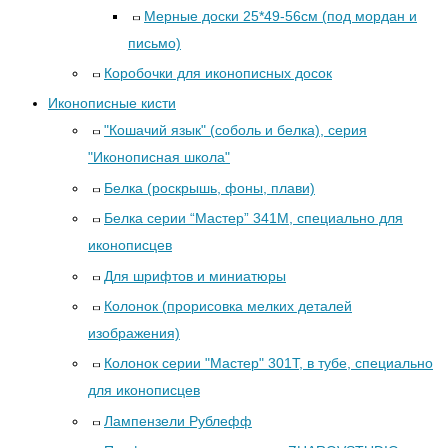
Мерные доски 25*49-56см (под мордан и
письмо)
Коробочки для иконописных досок
Иконописные кисти
"Кошачий язык" (соболь и белка), серия
"Иконописная школа"
Белка (роскрышь, фоны, плави)
Белка серии “Мастер” 341М, специально для
иконописцев
Для шрифтов и миниатюры
Колонок (прорисовка мелких деталей
изображения)
Колонок серии "Мастер" 301Т, в тубе, специально
для иконописцев
Лампензели Рублефф