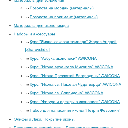
Материалы для золочения
Позолота на мордан (материалы)
Позолота на полимент (материалы)
Материалы для иконописцев
Наборы и аксессуары
Курс "Яично-лаковая темпера" Жаров Андрей
[Zharovstidio]
Курс: "Азбука иконописи" AWICONA
Курс: "Икона архангела Михаила" AWICONA
Курс: "Икона Пресвятой Богородицы" AWICONA
Курс: "Икона св. Николая Чудотворца" AWICONA
Курс: "Икона св. Спиридона" AWICONA
Курс: "Фигура и одежды в иконописи" AWICONA
Набор для написания иконы "Петр и Феврония"
Олифы и Лаки. Покрытие иконы.
Подарочные сертификаты. Подарок для иконописца.